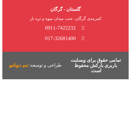
گلستان - گرگان
کمربندی گرگان، جنب میدان میوه و تره بار
0911-7422232
017-32681400
تمامی حقوق برای وبسایت
طراحی و توسعه:
تیم دوپاتیو
باربری بارکش محفوظ
است.