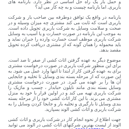
و حمل بار یک راه حل اساسی در نظر دارد. بارنامه های
باربری. اما بارنامه چیست و به چه کار می آید؟
بارنامه در واقع یک توافق دوطرفه بین صاحب بار و شرکت
باربری است که ثابت می کند مشتری چه میزان وسیله و در
صحت و سلامت وسایل به شرکت باربری تحویل داده است.
به موجب این بارنامه در صورت خسارت و یا آسیب به وسایل
شرکت باربری موظف است خسارت وارده را جبران نماید و
باید محموله را همان گونه که از مشتری دریافت کرده تحویل
مقصد بدهد.
موضوع دیگر به عهده گرفتن اثاث کشی از صفر تا صد است.
برای این منظور شرکت باربری در صورت درخواست مشتری
برای به عهده گرفتن کار از ابتدا تا انتها وارد عمل می شود. به
این صورت که از مرحله بسته بندی وسایل تا تخلیه و جابجایی
آن ها را بر عهده می گیرد. در صورت درخواست مشتری
وسایل بسته بندی مانند نایلون حبابدار ، چسب و ماژیک را
شرکت باربری تهیه می کند و در اولین قرار با خود به منزل
مشتری می برند. با این کار اثاث کشی خود را از مرحله بسته
بندی وسایل تا بارگیری و تخلیه بار و جابجا کردن وسایل را به
شرکت باربری و اثاث کشی الوند بسپارید.
جهت اطلاع از نحوه انجام کار در شرکت باربری و اثاث کشی
الوند از لیست بهترین شرکتهای اثاث کشی در الوند می توانید