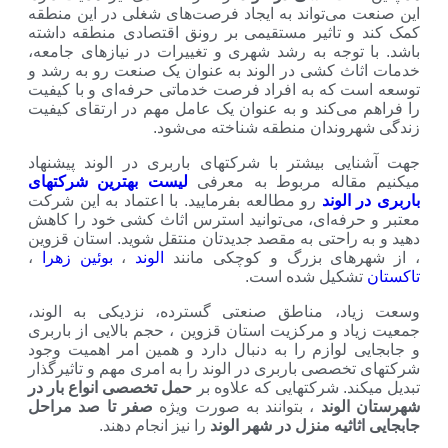
این صنعت می‌تواند به ایجاد فرصت‌های شغلی در این منطقه
کمک کند و تاثیر مستقیمی بر رونق اقتصادی منطقه داشته
باشد. با توجه به رشد شهری و تغییرات در نیاز‌های جامعه،
خدمات اثاث کشی در الوند به عنوان یک صنعت رو به رشد و
توسعه است که به افراد فرصت خدماتی حرفه‌ای و با کیفیت
را فراهم می‌کند و به عنوان یک عامل مهم در ارتقای کیفیت
زندگی شهروندان منطقه شناخته می‌شود.
جهت آشنایی بیشتر با شرکتهای باربری در الوند پیشنهاد
میکنیم مقاله مربوط به معرفی
لیست بهترین شرکتهای
باربری در الوند
رو مطالعه بفرمایید. با اعتماد به این شرکت
معتبر و حرفه‌ای، می‌توانید استرس اثاث کشی خود را کاهش
دهید و به راحتی به مقصد جدیدتان منتقل شوید. استان قزوین
، از شهرهای بزرگ و کوچکی مانند
الوند
،
بوئین زهرا
،
تاکستان
تشکیل شده است.
وسعت زیاد، مناطق صنعتی گسترده، نزدیکی به الوند،
جمعیت زیاد و مرکزیت استان قزوین ، حجم بالایی از باربری
و جابجایی لوازم را به دنبال دارد و همین امر اهمیت وجود
شرکتهای تخصصی باربری در الوند را به امری مهم و تاثیرگذار
تبدیل میکند. شرکتهایی که علاوه بر
حمل تخصصی انواع بار در
شهرستان الوند
، بتوانند به صورت ویژه
صفر تا صد مراحل
جابجایی اثاثیه منزل در شهر الوند
را نیز انجام دهند.