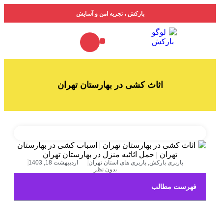
بارکش ، تجربه امن و آسایش
خدمات ما
درباره ما
جدول تعرفه باربری
فهرست باربری‌ها
اثاث کشی در بهارستان تهران
بری بارکش
,
باربری های استان تهران
اردیبهشت 18, 1403
بدون نظر
 مطالب