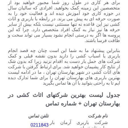
کاری در طول روز شما مجبور خواهید بود از
این زمینه کمک بخواهید. افرادی که سالیان سال
کاری خود آموزش دیده اند و فعالیت خود را به
 ای به پیش می برند. در رابطه با باربری و اثاث
ین قاعده نه تنها مستثنی نیست بلکه بیش از سایر
نیز نیاز به کمک افراد متخصص دارد. چرا که این
 اگر به درستی انجام نشود بسیار می تواند سخت و
ا باشند.
 پیشنهاد ما به شما این است چنان چه قصد انجام
ا اسباب کشی را دارید بدون نقشه قبلی و کمک
 حمل بار دست به اقدام نزنید زیرا که بدون شک
کار پشیمان خواهید شد. برای ارتباط گرفتن با شرکت
 کشی در شهر بهارستان تهران ، ما در ادامه لیست
ربری های بهارستان تهران را برای شما تدارک دیده
راحتی بتوانید با آن ها تماس بگیرید
یست بهترین شرکتهای اثاث کشی در
ن تهران + شماره تماس
م شرکت
تلفن تماس
کت باربری آرمان بار
0211843
رستان تهران