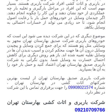
ی و اثاث کشی افراد شرکت باربری هستند. بسیار
که این افراد در مراحل بارگیری و تخلیه بار چه
ز خود نشان دهند و این کار را چگونه انجام دهند.
ان وسایل در خودروهای حمل بار با رعایت اصول
د، تا حد زیادی می تواند از خسارات احتمالی به
هد.
گری که در این شرکت دیده می شود این است که
 باربری شرکت صدیق بهارستان تهران مجهز به
ثل پتو هستند که برای جمع کردن وسایل و پیچیدن
ون آن ها جهت محکم کردن و آسیب ندیدن آن ها در
لیه تعبیه شده اند. باز هم روش دیگری برای کاهش
خسارت به وسایل شما. بدون نگرانی به شرکت
یق بهارستان تهران اعتماد کنید و حمل بار خود را
سپارید.
ربری صدیق بهارستان تهران از لیست بهترین
ی اثاث کشی در بهارستان تهران ،
099080215
را جهت برقراری تماس با این شرکت
رد.
اربری و اثاث کشی بهارستان تهران
09210