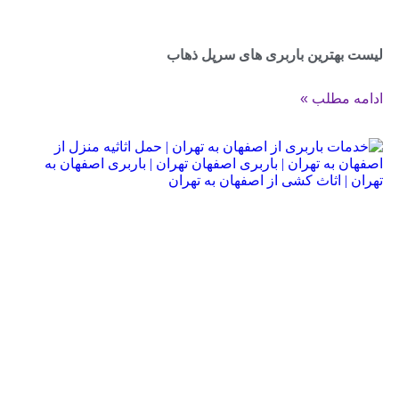
ن باربری های سرپل ذهاب
ب »