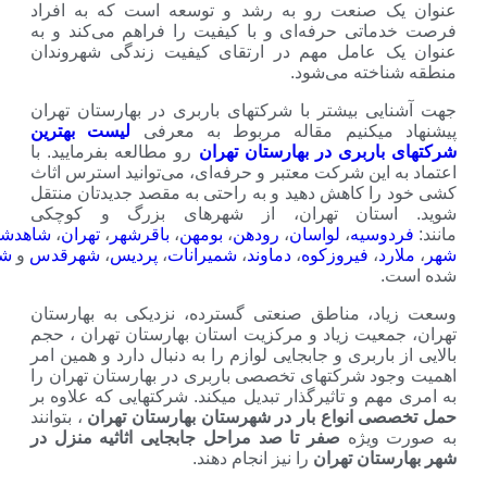
 صنعت رو به رشد و توسعه است که به افراد
اتی حرفه‌ای و با کیفیت را فراهم می‌کند و به
 عامل مهم در ارتقای کیفیت زندگی شهروندان
اخته می‌شود.
یی بیشتر با شرکتهای باربری در بهارستان تهران
 میکنیم مقاله مربوط به معرفی
لیست بهترین
باربری در بهارستان تهران
رو مطالعه بفرمایید. با
 این شرکت معتبر و حرفه‌ای، می‌توانید استرس اثاث
را کاهش دهید و به راحتی به مقصد جدیدتان منتقل
ستان تهران، از شهرهای بزرگ و کوچکی
وسیه
،
لواسان
،
رودهن
،
بومهن
،
باقرشهر
،
تهران
،
شاهدشهر
،
نسیم
د
،
فیروزکوه
،
دماوند
،
شمیرانات
،
پردیس
،
شهرقدس
و
شهرری
تشکیل
.
د، مناطق صنعتی گسترده، نزدیکی به بهارستان
معیت زیاد و مرکزیت استان بهارستان تهران ، حجم
باربری و جابجایی لوازم را به دنبال دارد و همین امر
ود شرکتهای تخصصی باربری در بهارستان تهران را
هم و تاثیرگذار تبدیل میکند. شرکتهایی که علاوه بر
ی انواع بار در شهرستان بهارستان تهران
، بتوانند
 ویژه
صفر تا صد مراحل جابجایی اثاثیه منزل در
ستان تهران
را نیز انجام دهند.