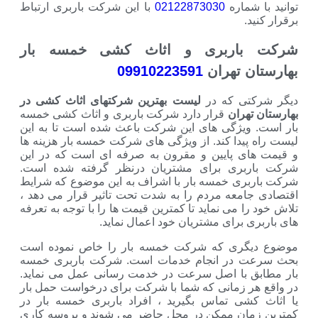
 شماره
02122873030
با این شرکت باربری ارتباط
د.
باربری و اثاث کشی خمسه بار
ن تهران
09910223591
تی که در
لیست بهترین شرکتهای اثاث کشی در
 تهران
قرار دارد شرکت باربری و اثاث کشی خمسه
 ویژگی های این شرکت باعث شده است تا به این
پیدا کند. از ویژگی های شرکت خمسه بار هزینه ها
ای پایین و مقرون به صرفه ای است که در این
ربری برای مشتریان درنظر گرفته شده است.
بری خمسه بار با اشراف به این موضوع که شرایط
جامعه مردم را به شدت تحت تاثیر قرار می دهد ،
را می نماید تا کمترین قیمت ها را با توجه به تعرفه
ی برای مشتریان خود اعمال نماید.
یگری که شرکت خمسه بار را خاص نموده است
ت در انجام خدمات است. شرکت باربری خمسه
ق با اصل سرعت در خدمت رسانی عمل می نماید.
هر زمانی که شما با شرکت برای درخواست حمل بار
کشی تماس بگیرید ، افراد باربری خمسه بار در
مان ممکن در محل حاضر می شوند و پروسه کاری