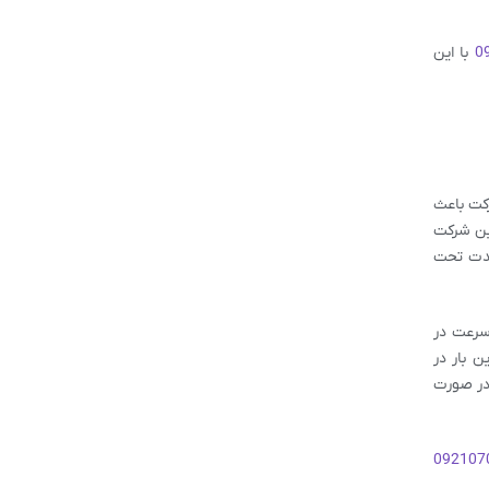
0
با این
رکت باعث
این شرکت
شدت تحت
سرعت در
ن بار در
در صورت
092107