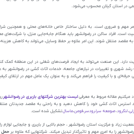
می در استان گیلان محسوب می‌شود.
امر مهم و ضروری است. به دلیل ساختار خاص خانه‌های محلی و همچنین شرا
یت است. افراد ساکن در رضوانشهر باید هنگام جابه‌جایی منزل، با شرکت‌های مع
ه مقصد منتقل شوند. این امر علاوه بر حفظ وسایل، می‌تواند به کاهش هزینه‌
ت دارد. این صنعت می‌تواند به ایجاد فرصت‌های شغلی در این منطقه کمک کند 
 رشد شهری و تغییرات در نیاز‌های جامعه، خدمات اثاث کشی در رضوانشهر به ع
فه‌ای و با کیفیت را فراهم می‌کند و به عنوان یک عامل مهم در ارتقای کیفی
د میکنیم مقاله مربوط به معرفی
لیست بهترین شرکتهای باربری در رضوانشهر
رو
توانید استرس اثاث کشی خود را کاهش دهید و به راحتی به مقصد جدیدتان منتق
زلی
،
لنگرود
،
صومعه سرا،
رودسر
،
فومن
،
ماسال
تشکیل شده است.
ت زیاد و مرکزیت استان رضوانشهر ، حجم بالایی از باربری و جابجایی لوازم را 
انشهر را به امری مهم و تاثیرگذار تبدیل میکند. شرکتهایی که علاوه بر
حمل 