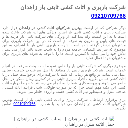
شرکت باربری و اثاث کشی ثابتی بار زاهدان
09210709766
دیگر شرکتی که در
لیست بهترین شرکتهای اثاث کشی در زاهدان
قرار دارد
شرکت باربری و اثاث کشی ثابتی بار است. ویژگی های این شرکت باعث شده
است تا به این لیست راه پیدا کند. از ویژگی های شرکت ثابتی بار هزینه ها و
قیمت های پایین و مقرون به صرفه ای است که در این شرکت باربری برای
مشتریان درنظر گرفته شده است. شرکت باربری ثابتی بار با اشراف به این
موضوع که شرایط اقتصادی جامعه مردم را به شدت تحت تاثیر قرار می دهد ،
تلاش خود را می نماید تا کمترین قیمت ها را با توجه به تعرفه های باربری برای
مشتریان خود اعمال نماید.
موضوع دیگری که شرکت ثابتی بار را خاص نموده است بحث سرعت در انجام
خدمات است. شرکت باربری ثابتی بار مطابق با اصل سرعت در خدمت رسانی
عمل می نماید. در واقع هر زمانی که شما با شرکت برای درخواست حمل بار یا
اثاث کشی تماس بگیرید ، افراد باربری ثابتی بار در کمترین زمان ممکن در محل
حاضر می شوند و پروسه کاری شما را به انجام می رسانند. خصوصا درباره اثاث
کشی این نکته مهم است چرا که در صورت طولانی شدن فرایند اثاث کشی ،
صاحب منزل و همینطور تیم اثاث کشی خسته و آزرده خاطر می شوند.
برای برقراری ارتباط با شرکت باربری و اثاث کشی ثابتی بار از لیست بهترین
شرکتهای اثاث کشی در زاهدان می توانید با شماره
09210709766
تماس
بگیرید.