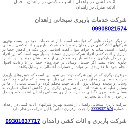
اثاث کشی در زاهدان | اسباب کشی در زاهدان | حمل
اثاثیه منزل در زاهدان
شرکت خدمات باربری سبحانی زاهدان
09908021574
از دیگر شرکت هایی که توانسته است با ارائه خدمات خود در لیست
بهترین
شرکتهای اثاث کشی در زاهدان
راه پیدا کند شرکت باربری و اثاث کشی سبحانی
زاهدان است. شاید به جرات بتوان گفت اساسی ترین نکته در کاهش خطا در
باربری و اثاث کشی افراد شرکت باربری هستند. بسیار مهم است که این افراد
در مراحل بارگیری و تخلیه بار چه عملکردی از خود نشان دهند و این کار را
چگونه انجام دهند. اگر چیدمان وسایل در خودروهای حمل بار با رعایت اصول
انجام شود، تا حد زیادی می تواند از خسارات احتمالی به وسایل بکاهد.
موضوع دیگری که در این شرکت دیده می شود این است که خودروهای باربری
شرکت سبحانی زاهدان مجهز به وسایلی مثل پتو هستند که برای جمع کردن
وسایل و پیچیدن وسایل درون آن ها جهت محکم کردن و آسیب ندیدن آن ها در
وسایل نقلیه تعبیه شده اند. باز هم روش دیگری برای کاهش احتمال خسارت به
وسایل شما. بدون نگرانی به شرکت باربری سبحانی زاهدان اعتماد کنید و حمل
بار خود را به آن ها بسپارید.
شرکت باربری سبحانی زاهدان از لیست بهترین شرکتهای اثاث کشی در زاهدان
، شماره
09908021574
را جهت برقراری تماس با این شرکت در نظر دارد.
شرکت باربری و اثاث کشی زاهدان
09301637717