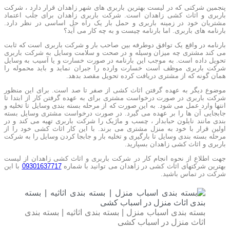
پنجمین شرکتی که در لیست بهترین باربری های شهر زاهدان قرار دارد ، شرکت
باربری و اثاث کشی زاهدان است. شرکت باربری زاهدان برای جلب اعتماد
مشتریان خود در زمینه باربری و حمل بار یک راه حل اساسی در نظر دارد.
بارنامه های باربری. اما بارنامه چیست و به چه کار می آید؟
بارنامه در واقع یک توافق دوطرفه بین صاحب بار و شرکت باربری است که ثابت
می کند مشتری چه میزان وسیله و در صحت و سلامت وسایل به شرکت باربری
تحویل داده است. به موجب این بارنامه در صورت خسارت و یا آسیب به وسایل
شرکت باربری موظف است خسارت وارده را جبران نماید و باید محموله را
همان گونه که از مشتری دریافت کرده تحویل مقصد بدهد.
موضوع دیگر به عهده گرفتن اثاث کشی از صفر تا صد است. برای این منظور
شرکت باربری در صورت درخواست مشتری برای به عهده گرفتن کار از ابتدا تا
انتها وارد عمل می شود. به این صورت که از مرحله بسته بندی وسایل تا تخلیه و
جابجایی آن ها را بر عهده می گیرد. در صورت درخواست مشتری وسایل بسته
بندی مانند نایلون حبابدار ، چسب و ماژیک را شرکت باربری تهیه می کند و در
اولین قرار با خود به منزل مشتری می برند. با این کار اثاث کشی خود را از
مرحله بسته بندی وسایل تا بارگیری و تخلیه بار و جابجا کردن وسایل را به شرکت
باربری و اثاث کشی زاهدان بسپارید.
جهت اطلاع از نحوه انجام کار در شرکت باربری و اثاث کشی زاهدان از لیست
بهترین شرکتهای اثاث کشی در زاهدان می توانید با شماره
09301637717
با این
شرکت در تماس باشید.
بسته بندی اسباب منزل | بسته بندی اثاثیه | بسته بندی
اثاث منزل در اسباب کشی