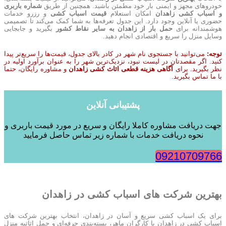
خودروهای مجهز و ایمنی بار خود مطمئن باشید. همچنین از طریق
شماره باربری
و اسباب کشی زاهدان
امکان استعلام
قیمت اسباب کشی
و رزرو خدمات
حضوری یا آنلاین وجود دارد. این جدول تعرفه‌ها به شما کمک می‌کند تا تصمیمی
هوشمندانه برای
حمل بار از زاهدان به سایر نقاط کشور
بگیرید و جابجایی
وسایل منزل را سریع و اقتصادی انجام دهید.
توجه:
می‌توانید با جستجوی نام شهر در کادر بالای جدول، قیمت‌ها را سریع‌تر پیدا
کنید. اگر مقصدتان در لیست نبود، نزدیک‌ترین شهر را به عنوان برآورد اولیه در
نظر بگیرید. برای
آگاهی هزینه قطعی اثاث کشی زاهدان
و مشاوره رایگان، حتما
با ما تماس بگیرید.
پشتیبانی آنلاین
جهت دریافت مشاوره کاملا رایگان و سریع در مورد قیمت باربری و
نحوه دریافت خدمات با شماره زیر تماس حاصل فرمایید
09210709766
بهترین شرکت های اسباب کشی در زاهدان
برای یک اسباب کشی سریع و آسان در زاهدان، انتخاب بهترین شرکت های
اسباب کشی در زاهدان با کارگران ماهر، بسته‌بندی حرفه‌ای و حمل اثاثیه منزل