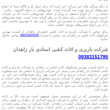
از دیگر ویژگی های این شرکت این است که برای حمل بار و کالای شما از انواع
خودروهای باربری بهره مند گردیده است. خودروهایی از جمله کامیون ، وانت ،
نیسان و … از انواع مسقف و روباز از جمله خودروهایی است که در شرکت
باربری جعفریان زاهدان برای حمل بار در نظر گرفته شده است. تنوع خودروهای
شرکت باربری جعفریان به مشتری این امکان را می دهد تا خودروی مناسب خود
را از بین انواع خودروهای موجود انتخاب نماید.
برای تماس با شرکت باربری و اثاث کشی جعفریان زاهدان از لیست بهترین
شرکتهای اثاث کشی در زاهدان می توانید با شماره
09054955040
تماس حاصل
نمایید.
شرکت باربری و اثاث کشی استادی بار زاهدان
09383151795
در ادامه لیست بهترین شرکتهای اثاث کشی در زاهدان به شرکت باربری و اثاث
کشی استادی بار زاهدان می رسیم. این شرکت باربری با داشتن یک تیم مشاوره
قوی در راستای خدمات باربری و اثاث کشی بهتر برای شما فعالیت می کند. در
ابتدای امر با تماس اولیه با شرکت باربری مشاوران شفا درباره زمان حرکت و
حمل و نقل اثاثیه و انتخاب خودروی باربری مناسب به مشتریان مشورت می
دهد. این مشاوره باعث می شود تا شما یک اثاث کشی آسان و بدون دردسر را
تجربه کنید.
دیگر موضوعی که در این سیستم بسیار مشهود است سرعت بالا در ارائه
خدمات است. پس از تماس با شرکت باربری استادی بار زاهدان و تعیین زمان
مناسب حمل بار و اسباب کشی در زاهدان ، افراد شرکت در زمان مقرر شده در
محل حاضر می شوند و تاخیر در ارائه خدمات برای آن ها مفهومی ندارد. در