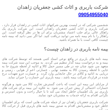
شرکت باربری و اثاث کشی جعفریان زاهدان
09054955040
ششمین شرکتی که در لیست بهترین شرکتهای اثاث کشی در زاهدان قرار دارد ،
شرکت باربری و اثاث کشی جعفریان زاهدان است. این شرکت باربری یک
راهکار عالی برای جلب اعتماد مشتریان برای آن ها در نظر گرفته است. این
راهکار را با نام بیمه نامه می توانید دریافت کنید. اما اگر نمی دانید که بیمه نامه
چیست کافی است با ما همراه باشید.
بیمه نامه باربری در زاهدان چیست؟
بیمه نامه های باربری در واقع نوعی اسناد کتبی هستند که توسط شرکت های
بیمه و به درخواست بیمه گذار تنظیم می گردند. به موجب این سند شرکت بیمه
متعهد می شود چنان چه در طی مسیر حمل کالا و اثاثیه از لحظه شروع جا به
جایی تا لحظه رسیدن کالا به مقصد نهایی ، خسارتی اعم از هوایی ، زمینی و
دریایی به اثاثیه و کالای در حال جابجایی وارد گردد و خسارت جزو تعهدات درج
شده در قرارداد شرکت بیمه باشد ، بیمه باربری این خسارت را جبران نماید.
از مزایای این بیمه این است که باعث گسترش تجارت کالا می شود و هرگونه
خسارات احتمالی از پیش جبران می شود. به علاوه این بیمه برای شرکت های
باربری نیز یک اطمینان خاطر ایجاد می کند تا با خیال راحت و بدون استرس و
نگرانی اقدام به ارائه خدمات به مشتریان خود نمایند.
شرکت باربری جعفریان زاهدان نیز از جمله شرکت هایی است که برای اطمینان
خاطر خود و مشتریانش اقدام به صدور بیمه نامه های باربری قبل از حرکت کالا
می کند.