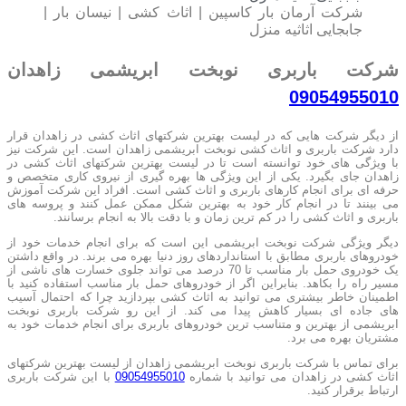
شرکت آرمان بار کاسپین | اثاث کشی | نیسان بار |
جابجایی اثاثیه منزل
شرکت باربری نوبخت ابریشمی زاهدان
09054955010
از دیگر شرکت هایی که در لیست بهترین شرکتهای اثاث کشی در زاهدان قرار
دارد شرکت باربری و اثاث کشی نوبخت ابریشمی زاهدان است. این شرکت نیز
با ویژگی های خود توانسته است تا در لیست بهترین شرکتهای اثاث کشی در
زاهدان جای بگیرد. یکی از این ویژگی ها بهره گیری از نیروی کاری متخصص و
حرفه ای برای انجام کارهای باربری و اثاث کشی است. افراد این شرکت آموزش
می بینند تا در انجام کار خود به بهترین شکل ممکن عمل کنند و پروسه های
باربری و اثاث کشی را در کم ترین زمان و با دقت بالا به انجام برسانند.
دیگر ویژگی شرکت نوبخت ابریشمی این است که برای انجام خدمات خود از
خودروهای باربری مطابق با استانداردهای روز دنیا بهره می برند. در واقع داشتن
یک خودروی حمل بار مناسب تا 70 درصد می تواند جلوی خسارت های ناشی از
مسیر راه را بکاهد. بنابراین اگر از خودروهای حمل بار مناسب استفاده کنید با
اطمینان خاطر بیشتری می توانید به اثاث کشی بپردازید چرا که احتمال آسیب
های جاده ای بسیار کاهش پیدا می کند. از این رو شرکت باربری نوبخت
ابریشمی از بهترین و متناسب ترین خودروهای باربری برای انجام خدمات خود به
مشتریان بهره می برد.
برای تماس با شرکت باربری نوبخت ابریشمی زاهدان از لیست بهترین شرکتهای
اثاث کشی در زاهدان می توانید با شماره
09054955010
با این شرکت باربری
ارتباط برقرار کنید.