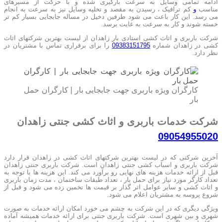
ادامه تمامی وسایل به سرعت بارگیری شده و با حرکت از مسیرهای
مناسب
و
کم ترافیک ، رسیدن به مقصد و تخلیه وسایل نیز به سرعت به انجام
می رسد. این کار باعث می شود طرفین دخیل در مساله جابجایی بسیار کم تر
خسته شوند و کار به سرعت به غایت برسد.
شرکت باربری و اثاث کشی استادی بار زاهدان از لیست بهترین شرکتهای اثاث
کشی در زاهدان شماره
09383151795
را برای برقراری تماس با مشتریان در
نظر دارد.
کارگران ویژه باربری جهت جابجایی بار | کارگران حمل
بار
شرکت خدمات باربری و اثاث کشی جنتی زاهدان
09054955020
آخرین شرکتی که در لیست بهترین شرکتهای اثاث کشی در زاهدان قرار دارد
شرکت باربری و اسباب کشی جنتی زاهدان است. شرکت باربری جنتی زاهدان
قبل از ارائه خدمات هزینه های نهایی رو برآورد می کند. این هزینه ها با توجه به
تعداد کارگر مورد نیاز برای حمل بار ، تعداد طبقات ساختمان ، مدت زمان باربری
و اثاث کشی و سایر عوامل اثر گذار بر قیمت ها تخمین زده می شود و قبل از
شروع پروسه به مشتریان اعلام می شود.
ویژگی دیگری که در این شرکت به چشم می خورد امکان ارائه خدمات به صورت
شهری و بین شهری است. شرکت باربری جنتی برای ارائه خدمات همیشه آماده