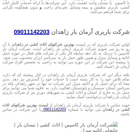
با کامیون یا نیسان وانت اهمیت دارد. این شرکت‌ها با ارائه خدمات کامل اثاث
کشی، باربری مطمئن و بیمه وسایل تجربه‌ای راحت
و
بدون هیچگونه نگرانی
برای شما فراهم می‌کنند.
شرکت باربری آرمان بار زاهدان
09011142203
اولین شرکت باربری که در لیست
بهترین شرکتهای اثاث کشی در زاهدان
با آن
رو به رو می شویم شرکت باربری آرمان بار زاهدان است. شرکت آرمان بار
کاسپین با نزدیک به یک دهه سابقه کار یکی از شرکت های فعال در حوزه حمل
اثاثیه و وسایل منزل و همین طور حمل بار به سرتاسر ایران محسوب می شود.
با پیشینه این شرکت در این حوزه می توانید به راحتی به تخصص افراد شرکت
آرمان بار اعتماد کنید.
نکته دیگر این که شرکت باربری آرمان بار زاهدان در کنار پیشینه ای که دارد،
تمام تلاش خود را به کار بسته است تا خدمات خود را گسترش نیز دهد. بدین
معنا که برای حمل بار و اثاثیه منزل این شرکت نه تنها در شهر زاهدان بلکه در
سرتاسر استان سیستان و بلوچستان فعالیت دارد. به علاوه شما می توانید برای
حمل بار به خارج از استان و اثاث کشی به شهرهای دورتر نیز از شرکت باربری
آرمان بار زاهدان درخواست کمک نمایید.
جهت تماس با شرکت باربری آرمان بار زاهدان از
لیست بهترین شرکتهای اثاث
کشی در زاهدان
می توانید با شماره
09011142203
با این شرکت در تماس
باشید.