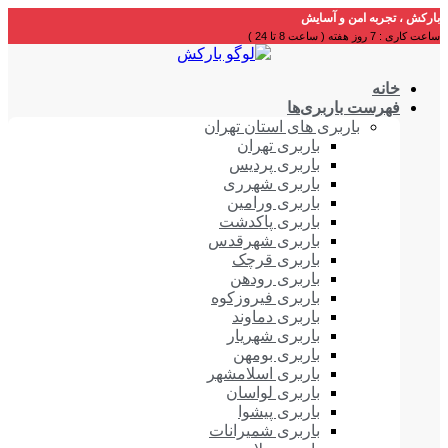
بارکش ، تجربه امن و آسایش
ساعت کاری : 7 روز هفته ( ساعت 8 تا 24 )
خانه
فهرست باربری‌ها
باربری های استان تهران
باربری تهران
باربری پردیس
باربری شهرری
باربری ورامین
باربری پاکدشت
باربری شهرقدس
باربری قرچک
باربری رودهن
باربری فیروزکوه
باربری دماوند
باربری شهریار
باربری بومهن
باربری اسلامشهر
باربری لواسان
باربری پیشوا
باربری شمیرانات