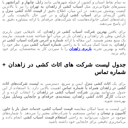
به تمام نقاط استان و کشور، از جمله شهرهایی مانند
زابل
،
چابهار و
ایرانشهر
یا
مسیرهای طولانی‌تری مثل
اسباب کشی از زاهدان به تهران
را نیز با بالاترین
کیفیت پوشش می‌دهند. در این میان، اطلاع دقیق از
قیمت اثاث کشی منزل
و
یافتن گزینه‌ای برای
اسباب کشی ارزان
و در عین حال باکیفیت، یکی از
دغدغه‌های اصلی خانواده‌هاست که شرکت‌های حرفه‌ای با ارائه مشاوره دقیق به
آن پاسخ می‌دهند.
برای یافتن
بهترین شرکت اسباب کشی در زاهدان
، که نام‌هایی چون باربری
بارکش، وطن بار زاهدان و زاهدان بار در میان آنها شناخته شده هستند، نیازمند
یک منبع معتبر هستید. این مقاله با ارائه
شماره و آدرس شرکت اسباب کشی در
زاهدان
، به شما کمک می‌کند تا به راحتی
شماره اسباب کشی
مورد نظر خود را
یافته و بهترین تجربه
باربری زاهدان
را با سپردن کار به متخصصان، برای خود
رقم بزنید.
جدول لیست شرکت های اثاث کشی در زاهدان +
شماره تماس
برای یک
اثاث کشی منزل
ایمن و سریع، دسترسی به
لیست شرکت‌های اثاث
کشی در زاهدان همراه با شماره تماس
اهمیت بالایی دارد. با استفاده از این
جدول می‌توانید بهترین
شرکت اسباب کشی در زاهدان
را انتخاب کرده و از
خدمات
کارگر اثاث کشی زاهدان، بسته‌بندی حرفه‌ای و جابجایی وسایل منزل
بهره‌مند شوید.
این لیست به شما امکان مقایسه
قیمت اسباب کشی، خدمات حمل بار با خاور،
کامیون و نیسان
و تماس مستقیم با شرکت‌های معتبر را می‌دهد. با شماره‌های
موجود در جدول، می‌توانید به راحتی
استعلام قیمت اسباب کشی
انجام داده و
برنامه‌ریزی دقیقی برای جابجایی خود داشته باشید.