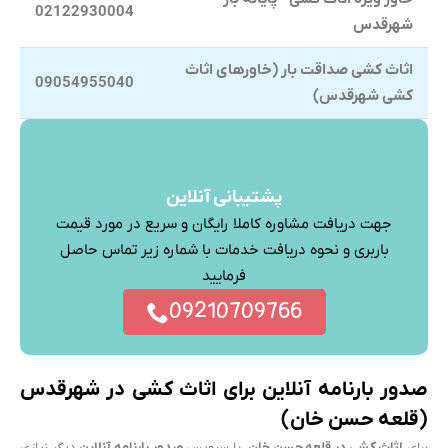
02122930004
شهرقدس
اثاث کشی صداقت بار (خاورهای اثاث
09054955040
کشی شهرقدس)
پشتیبانی آنلاین
جهت دریافت مشاوره کاملا رایگان و سریع در مورد قیمت
باربری و نحوه دریافت خدمات با شماره زیر تماس حاصل
فرمایید
09210709766
صدور بارنامه آنلاین برای اثاث کشی در شهرقدس
(قلعه حسن خان)
برای
اثاث کشی در قلعه حسن خان
، با سرویس
صدور بارنامه آنلاین
دیگر نیازی