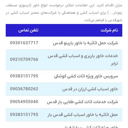
منزل اقدام کنید. این اطلاعات امکان درخواست انواع خاور (ایسوزو، مسقف،
پتودار،.. ) برای اسباب کشی و هماهنگی با شرکت‌های معتبر اسباب کشی در
شهرقدس را فراهم می‌کند.
نام شرکت
تلفن تماس
شرکت حمل اثاثیه با خاور بارینو قدس
09301637717
خدمات خاور باربری و اسباب کشی قدس
09210709766
ترابر
سرویس خاور ویژه اثاث کشی کوشکی
09383151795
خاور اسباب کشی ارزان در قدس
09036780262
شرکت خدمات اثاث کشی طلایی بار قدس
09054955040
حمل اثاثیه با خاور اسباب کشی قدس بار
09383151795
خاور ویژه اثاث کشی - پایانه بار