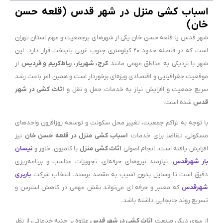
اسباب کشی منزل در شهر قدس (قلعه حسن
خان)
شهر قدس یا قلعه حسن خان یکی از شهرهای پرجمعیت و مهم استان تهران
است که در فاصله حدود ۲۰ کیلومتری جنوب غربی پایتخت قرار دارد. این
شهر با نزدیکی به مناطق مهمی مانند
کرج، شهریار، رباط‌کریم و فردیس
از
موقعیت جغرافیایی و اقتصادی ویژه‌ای برخوردار است و همین امر باعث رشد
سریع جمعیت و افزایش نیاز به خدمات حمل و نقل و
اثاث کشی در شهر
قدس
شده است.
با توجه به تراکم جمعیت، تغییر محل سکونت و توسعه روزافزون واحدهای
مسکونی، تقاضا برای خدمات
اسباب کشی منزل در قلعه حسن خان
نیز
افزایش یافته است. انجام اصولی
اثاث کشی منزل
با کامیون، خاور و
نیسان
بار شهرقدس
، نیازمند نیروهای حرفه‌ای، تجهیزات مناسب و برنامه‌ریزی
دقیق است تا وسایل بدون آسیب به مقصد برسند. انتخاب شرکت
باربری
شهرقدس
که معتبر و حرفه ای می‌تواند نقش مهمی در کاهش استرس و
تسریع روند جابجایی داشته باشد.
از سوی دیگر، صنعت
اثاث کشی در شهر قدس
علاوه بر جنبه خدماتی، از نظر