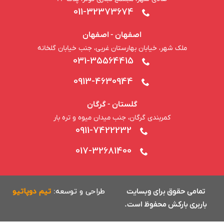
011-32373674
اصفهان - اصفهان
ملک شهر، خیابان بهارستان غربی، جنب خیابان گلخانه
031-35564415
0913-4630944
گلستان - گرگان
کمربندی گرگان، جنب میدان میوه و تره بار
0911-7422232
017-32681400
تمامی حقوق برای وبسایت
طراحی و توسعه:
تیم دوپاتیو
باربری بارکش محفوظ است.