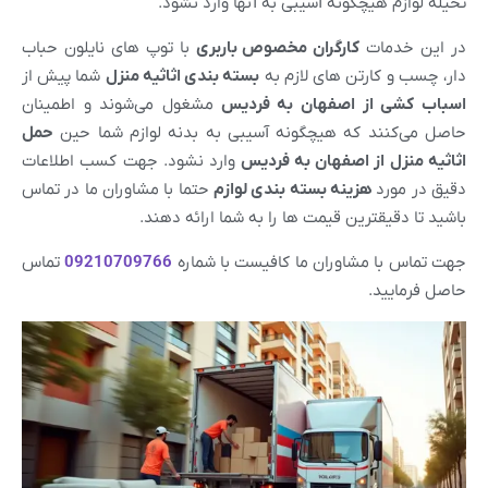
تخیله لوازم هیچگونه آسیبی به آنها وارد نشود.
در این خدمات
کارگران مخصوص باربری
با توپ های نایلون حباب
دار، چسب و کارتن های لازم به
بسته بندی اثاثیه منزل
شما پیش از
اسباب کشی از
اصفهان
به
فردیس
مشغول می‌شوند و اطمینان
حاصل می‌کنند که هیچگونه آسیبی به بدنه لوازم شما حین
حمل
اثاثیه منزل از
اصفهان
به
فردیس
وارد نشود. جهت کسب اطلاعات
دقیق در مورد
هزینه بسته بندی لوازم
حتما با مشاوران ما در تماس
باشید تا دقیقترین قیمت ها را به شما ارائه دهند.
جهت تماس با مشاوران ما کافیست با شماره
09210709766
تماس
حاصل فرمایید.