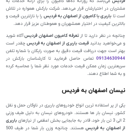
فردیس
می‌باشد که روزانه ده‌ها کامیون را برای ارائه خدمات به
مشتریان در اختیارشان قرار می‌دهد. شرکت بارکش همواره در تلاش
است تا
باربری با کامیون از
اصفهان
به
فردیس
را با نازلترین قیمت و
بالاترین کیفیت در اختیار همشهریان و هموطنان عزیز قرار دهد.
چنانچه در نظر دارید تا از
تعرفه کامیون
اصفهان
فردیس
آگاه شوید
و می‌خواهید بدانید
قیمت باربری از
اصفهان
به
فردیس
چقدر است
بهتر است جهت دریافت قیمت دقیق به صورت رایگان با شماره تلفن
09134630944
تماس حاصل فرمایید تا کارشناسان بارکش در
سریعترین زمان ممکن قیمت خدمات مورد نظر شما را محاسبه کرده
و به شما اطلاع دهند.
نیسان اصفهان به فردیس
یکی از پر استفاده ترین انواع خودروهای باربری در ناوگان حمل و نقل
کشور، نیسان بار ها هستند. خودروهای نیسان به دلیل طیف وزنی
2 الی 3 تن بار خود، قادر به جابجایی بخش اعظمی از نیازهای
باربری
از
اصفهان
به
فردیس
هستند. چنانچه وزن بار شما در طیف 500