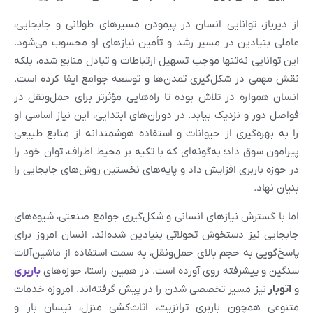
از دیرباز، توانایی انسان در پیمودن مسیرهای طولانی و جابجایی،
عاملی بنیادین در مسیر رشد و تأمین نیازهای او محسوب می‌شود.
این توانایی نه‌تنها موجب تسهیل ارتباطات و تبادل منابع شده، بلکه
نقش مهمی در شکل‌گیری تمدن‌ها و توسعه جوامع ایفا کرده است.
انسان همواره در تلاش بوده تا راه‌هایی مؤثرتر برای حمل‌ونقل در
فواصل دور و نزدیک بیابد. در دوران‌های ابتدایی، این نیاز اساسی او
را به بهره‌گیری از حیوانات و استفاده هوشمندانه از منابع طبیعی
پیرامون سوق داد؛ به‌گونه‌ای که با تکیه بر محیط اطراف، توان خود را
در حوزه باربری افزایش داد و پایه‌های نخستین روش‌های جابجایی را
بنیان نهاد.
اما با گسترش نیازهای انسانی و شکل‌گیری جوامع صنعتی، شیوه‌های
جابجایی نیز دستخوش تحولاتی بنیادین شده‌اند. انسان امروز برای
پاسخ‌گویی به حجم بالای حمل‌ونقل، به سمت استفاده از ماشین‌آلات
سنگین و پیشرفته روی آورده است. در همین راستا، حوزه‌های
باربری
و
اتوبار
نیز مسیر تخصصی شدن را در پیش گرفته‌اند. امروزه خدمات
متنوعی همچون باربری ترانزیت، اثاث‌کشی منزل، نیسان بار و