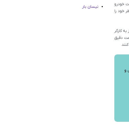
ت خودرو
نیسان بار
 خود را
به کارگر
مت دقیق
کنند
 و