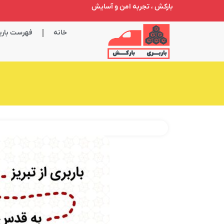
بارکش ، تجربه امن و آسایش
خانه
فهرست باربر