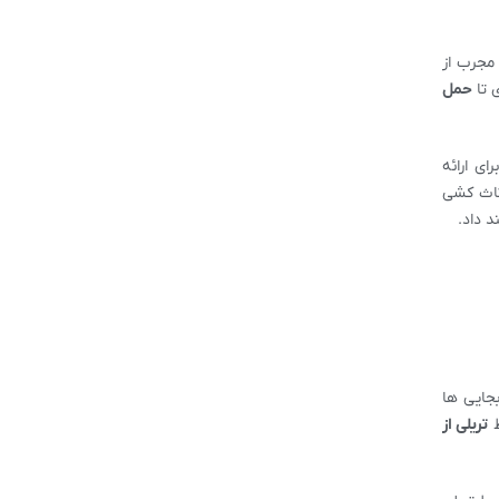
مجرب از
ی تا
حمل
ای ارائه
ثاث کشی
د داد.
بجایی ها
ط
تریلی از