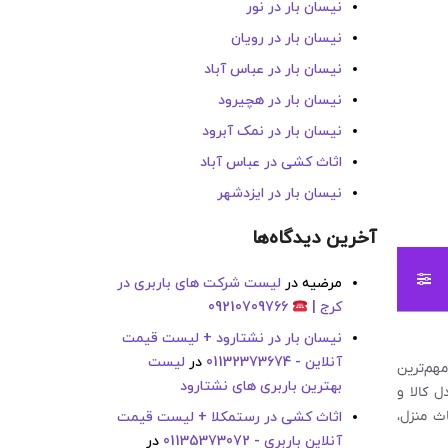
نیسان بار در نور
نیسان بار در رویان
نیسان بار در عباس آباد
نیسان بار در هچیرود
نیسان بار در نمک آبرود
اثاث کشی در عباس آباد
نیسان بار در ایزدشهر
آخرین دیدگاه‌ها
مرضیه
در
لیست شرکت های باربری در
کرج |
09210709766
نیسان بار در نشتارود + لیست قیمت
آنلاین - 01132373674
در
لیست
مهم‌ترین
بهترین باربری های نشتارود
 کالا و
ث منزل،
اثاث کشی در رستمکلا + لیست قیمت
آنلاین باربری - 01135373072
در