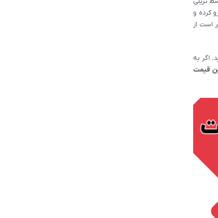
سط تریلی
رو کرده و
س چنانچه باری با وزن بین 15 تا 25 تن دارید بهتر است از
 اگر به
ن قیمت