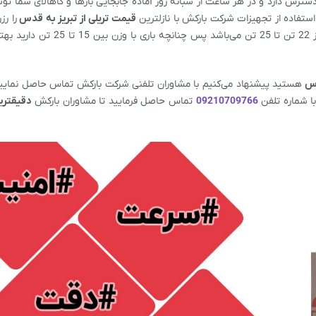
 دسترس دارد و در هر ساعت از شبانه روز آماده جابجایی بارها و کاهالای شما تو
استفاده از تجهیزات شرکت بارکش با نازلترین
قیمت تریلی از
تبریز
به قدس
را رز
در محل مورد نظر دریافت نمایید. حداکثر ظرفیت بار تریلی از 22 تن تا 25 تن می‌باشد پ
دس
هستید پیشنهاد می‌کنیم با مشاوران تلفنی شرکت بارکش تماس حاصل نمایید.
با شماره تلفن
09210709766
تماس حاصل فرمایید تا مشاوران بارکش
دقیقتری