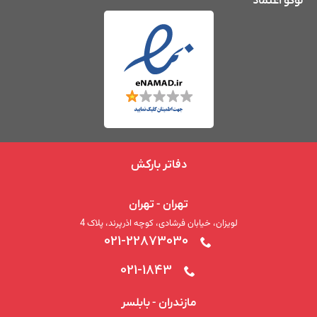
لوگو اعتماد
لیست بهترین باربری های کلاردشت
ادامه مطلب »
دفاتر بارکش
تهران - تهران
لویزان، خیابان فرشادی، کوچه اذرپرند، پلاک 4
021-22873030
021-1843
مازندران - بابلسر