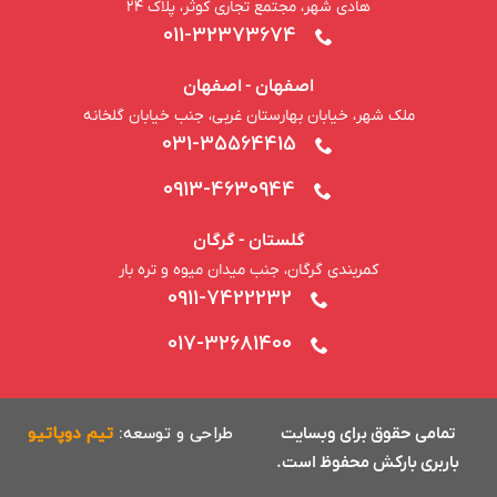
هادی شهر، مجتمع تجاری کوثر، پلاک ۲۴
011-32373674
اصفهان - اصفهان
ملک شهر، خیابان بهارستان غربی، جنب خیابان گلخانه
031-35564415
0913-4630944
گلستان - گرگان
کمربندی گرگان، جنب میدان میوه و تره بار
0911-7422232
017-32681400
تمامی حقوق برای وبسایت
طراحی و توسعه:
تیم دوپاتیو
باربری بارکش محفوظ است.