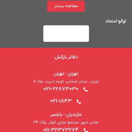
مطالعه بیشتر
لوگو اعتماد
دفاتر بارکش
تهران - تهران
لویزان، خیابان فرشادی، کوچه اذرپرند، پلاک 4
021-22873030
021-1843
مازندران - بابلسر
هادی شهر، مجتمع تجاری کوثر، پلاک ۲۴
011-32373674