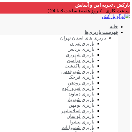
بارکش ، تجربه امن و آسایش
ساعت کاری : 7 روز هفته ( ساعت 8 تا 24 )
خانه
فهرست باربری‌ها
باربری های استان تهران
باربری تهران
باربری پردیس
باربری شهرری
باربری ورامین
باربری پاکدشت
باربری شهرقدس
باربری قرچک
باربری رودهن
باربری فیروزکوه
باربری دماوند
باربری شهریار
باربری بومهن
باربری اسلامشهر
باربری لواسان
باربری پیشوا
باربری شمیرانات