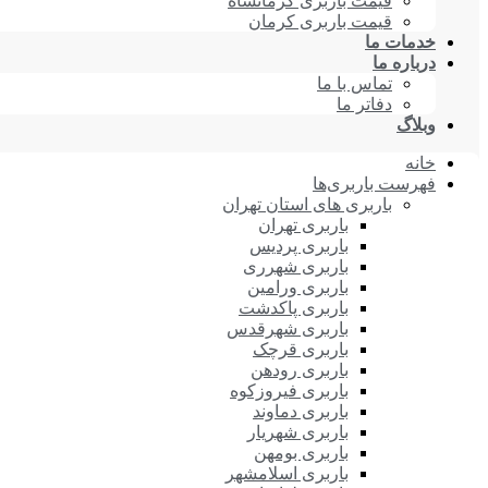
قیمت باربری کرمانشاه
قیمت باربری کرمان
خدمات ما
درباره ما
تماس با ما
دفاتر ما
وبلاگ
خانه
فهرست باربری‌ها
باربری های استان تهران
باربری تهران
باربری پردیس
باربری شهرری
باربری ورامین
باربری پاکدشت
باربری شهرقدس
باربری قرچک
باربری رودهن
باربری فیروزکوه
باربری دماوند
باربری شهریار
باربری بومهن
باربری اسلامشهر