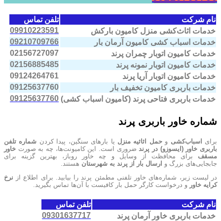
نام شرکت
تلفن تماس
09910223591
خدمات اثاث‌کشی منزل کامیون بارکش
09210709766
خدمات اسباب کشی کامیون آرمان بار
02156727097
خدمات کامیون اتوبار چمران پرند
02156885485
خدمات کامیون اتوبار نمونه پرند
09124264761
خدمات کامیون اتوبار آریا پرند
09125637760
خدمات باربری کامیون تخفیف بار
09125637760
خدمات باربری فتاحی پرند (کامیون اسباب کشی)
شماره خاور باربری پرند
برای
اسباب‌کشی
و
حمل اثاثیه منزل
یا بارهای سنگین، پیدا کردن
شماره تلفن
باربری خاور (ایسوزو) در پرند
ضروری است. این کامیونت‌ها، چه به صورت
خاور
مسقف
برای محافظت از وسایل و چه خاور روباز، بهترین گزینه برای
جابجایی‌های بزرگ و
ارسال بار از پرند به شهرستان
هستند.
در لیست زیر، شماره‌های خاور تلفنی مطمئن پرند را بیابید. برای اطلاع از
نرخ
کرایه خاور
و درخواست کارگر حمل بار کافیست با آن‌ها تماس بگیرید.
نام شرکت
تلفن تماس
09301637717
خدمات باربری خاور آرمان پرند