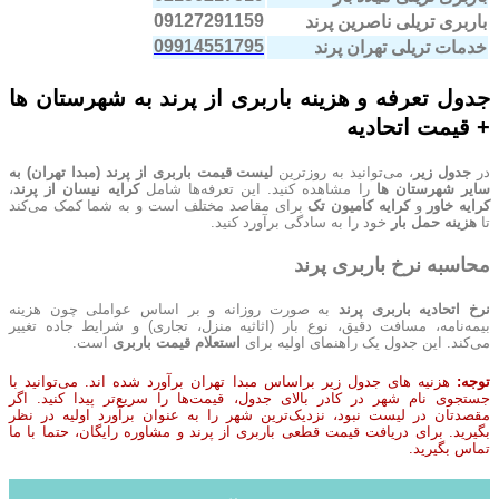
09127291159
باربری تریلی ناصرین پرند
09914551795
خدمات تریلی تهران پرند
جدول تعرفه و هزینه باربری از پرند به شهرستان ها
+ قیمت اتحادیه
در
جدول زیر
، می‌توانید به روزترین
لیست قیمت باربری از پرند (مبدا تهران) به
سایر شهرستان ها
را مشاهده کنید. این تعرفه‌ها شامل
کرایه نیسان از پرند
،
کرایه خاور
و
کرایه کامیون تک
برای مقاصد مختلف است و به شما کمک می‌کند
تا
هزینه حمل بار
خود را به سادگی برآورد کنید.
محاسبه نرخ باربری پرند
نرخ اتحادیه باربری پرند
به صورت روزانه و بر اساس عواملی چون هزینه
بیمه‌نامه، مسافت دقیق، نوع بار (اثاثیه منزل، تجاری) و شرایط جاده تغییر
می‌کند. این جدول یک راهنمای اولیه برای
استعلام قیمت باربری
است.
توجه:
هزنیه های جدول زیر براساس مبدا تهران برآورد شده اند. می‌توانید با
جستجوی نام شهر در کادر بالای جدول، قیمت‌ها را سریع‌تر پیدا کنید. اگر
مقصدتان در لیست نبود، نزدیک‌ترین شهر را به عنوان برآورد اولیه در نظر
بگیرید. برای دریافت قیمت قطعی باربری از پرند و مشاوره رایگان، حتما با ما
تماس بگیرید.