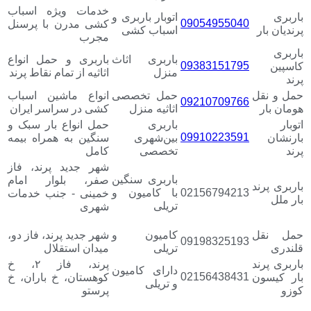
خدمات ویژه اسباب
باربری
اتوبار باربری و
09054955040
کشی مدرن با پرسنل
پرندیان بار
اسباب کشی
مجرب
باربری
باربری اثاث
باربری و حمل انواع
09383151795
کاسپین
منزل
اثاثیه از تمام نقاط پرند
پرند
حمل و نقل
حمل تخصصی
انواع ماشین اسباب
09210709766
هومان بار
اثاثیه منزل
کشی در سراسر ایران
اتوبار
باربری
حمل انواع بار سبک و
09910223591
بارنشان
بین‌شهری
سنگین به همراه بیمه
پرند
تخصصی
کامل
شهر جدید پرند، فاز
باربری سنگین
صفر، بلوار امام
باربری پرند
02156794213
با کامیون و
خمینی - جنب خدمات
بار ملل
تریلی
شهری
حمل نقل
کامیون و
شهر جدید پرند، فاز دو،
09198325193
قلندری
تریلی
میدان استقلال
باربری پرند
پرند، فاز ۲، خ
دارای کامیون
02156438431
بار کیسون
کوهستان، خ باران، خ
و تریلی
کوزو
پرستو