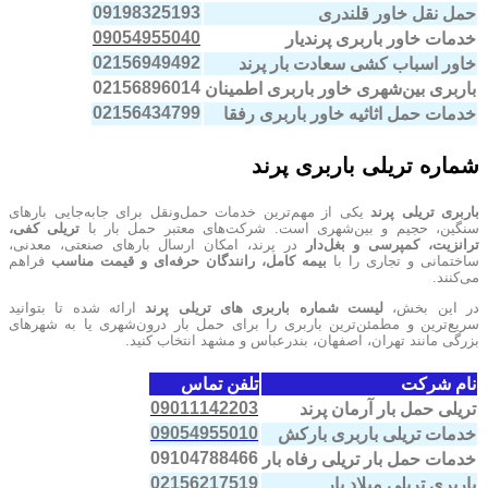
09198325193
حمل نقل خاور قلندری
09054955040
خدمات خاور باربری پرندیار
02156949492
خاور اسباب کشی سعادت بار پرند
02156896014
باربری بین‌شهری خاور باربری اطمینان
02156434799
خدمات حمل اثاثیه خاور باربری رفقا
شماره تریلی باربری پرند
باربری تریلی پرند
یکی از مهم‌ترین خدمات حمل‌ونقل برای جابه‌جایی بارهای
سنگین، حجیم و بین‌شهری است. شرکت‌های معتبر حمل بار با
تریلی کفی،
ترانزیت، کمپرسی و بغل‌دار
در پرند، امکان ارسال بارهای صنعتی، معدنی،
ساختمانی و تجاری را با
بیمه کامل، رانندگان حرفه‌ای و قیمت مناسب
فراهم
می‌کنند.
در این بخش،
لیست شماره باربری های تریلی پرند
ارائه شده تا بتوانید
سریع‌ترین و مطمئن‌ترین باربری را برای حمل بار درون‌شهری یا به شهرهای
بزرگی مانند تهران، اصفهان، بندرعباس و مشهد انتخاب کنید.
نام شرکت
تلفن تماس
09011142203
تریلی حمل بار آرمان پرند
09054955010
خدمات تریلی باربری بارکش
09104788466
خدمات حمل بار تریلی رفاه بار
02156217519
باربری تریلی میلاد بار