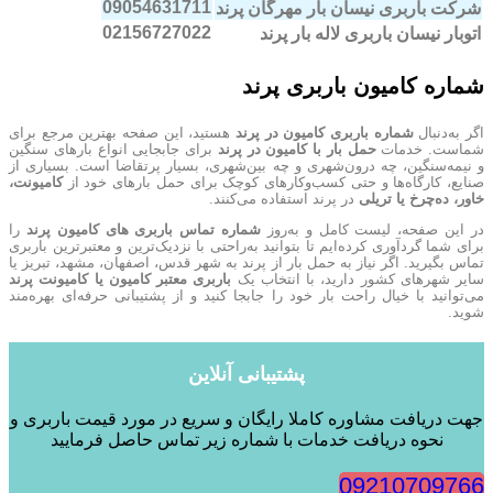
09054631711
شرکت باربری نیسان بار مهرگان پرند
02156727022
اتوبار نیسان باربری لاله بار پرند
شماره کامیون باربری پرند
اگر به‌دنبال
شماره باربری کامیون در پرند
هستید، این صفحه بهترین مرجع برای
شماست. خدمات
حمل بار با کامیون در پرند
برای جابجایی انواع بارهای سنگین
و نیمه‌سنگین، چه درون‌شهری و چه بین‌شهری، بسیار پرتقاضا است. بسیاری از
صنایع، کارگاه‌ها و حتی کسب‌وکارهای کوچک برای حمل بارهای خود از
کامیونت،
خاور، ده‌چرخ یا تریلی
در پرند استفاده می‌کنند.
در این صفحه، لیست کامل و به‌روز
شماره تماس باربری های کامیون پرند
را
برای شما گردآوری کرده‌ایم تا بتوانید به‌راحتی با نزدیک‌ترین و معتبرترین باربری
تماس بگیرید. اگر نیاز به حمل بار از پرند به شهر قدس، اصفهان، مشهد، تبریز یا
سایر شهرهای کشور دارید، با انتخاب یک
باربری معتبر کامیون یا کامیونت پرند
می‌توانید با خیال راحت بار خود را جابجا کنید و از پشتیبانی حرفه‌ای بهره‌مند
شوید.
پشتیبانی آنلاین
جهت دریافت مشاوره کاملا رایگان و سریع در مورد قیمت باربری و
نحوه دریافت خدمات با شماره زیر تماس حاصل فرمایید
09210709766