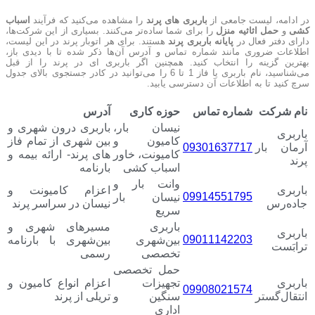
در ادامه، لیست جامعی از
باربری های پرند
را مشاهده می‌کنید که فرآیند
اسباب
کشی
و
حمل اثاثیه منزل
را برای شما ساده‌تر می‌کنند. بسیاری از این شرکت‌ها،
دارای دفتر فعال در
پایانه باربری پرند
هستند. برای هر اتوبار پرند در این لیست،
اطلاعات ضروری مانند شماره تماس و آدرس آن‌ها ذکر شده تا با دیدی باز،
بهترین گزینه را انتخاب کنید.
همچنین اگر باربری ای در پرند را از قبل
می‌شناسید، نام باربری یا فاز 1 تا 6 را می‌توانید در کادر جستجوی بالای جدول
سرچ کنید تا به اطلاعات آن دسترسی یابید.
نام شرکت
شماره تماس
حوزه کاری
آدرس
نیسان بار،
باربری درون شهری و
باربری
کامیون و
بین شهری از تمام فاز
آرمان بار
09301637717
کامیونت، خاور
های پرند- ارائه بیمه و
پرند
اسباب کشی
بارنامه
وانت بار و
باربری
اعزام کامیونت و
09914551795
نیسان بار
جاده‌رس
نیسان در سراسر پرند
سریع
باربری
مسیرهای شهری و
باربری
09011142203
بین‌شهری
بین‌شهری با بارنامه
ترابَست
تخصصی
رسمی
حمل تخصصی
باربری
تجهیزات
اعزام انواع کامیون و
09908021574
انتقال‌گستر
سنگین و
تریلی از پرند
اداری