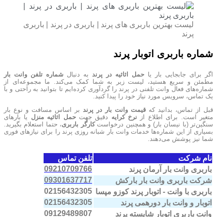
لیست بهترین باربری های پرند | باربری در پرند | باربری
پرند
شماره باربری اتوبار پرند
اگر برای جابجایی بار یا
حمل اثاثیه در پرند
به دنبال
شماره تلفن وانت بار
مطمئن و سریع هستید، لیست زیر به شما کمک می‌کند. ما مجموعه‌ای از
شماره‌های فعال وانت تلفنی در پرند را گردآوری کرده‌ایم تا بتوانید به راحتی و با
یک تماس، سرویس مورد نیاز خود را پیدا کنید.
قبل از تماس، بدانید که
قیمت وانت بار در پرند
بر اساس مسافت و نوع بار
متغیر است. برای اطلاع از
نرخ کرایه
دقیق جهت
حمل اثاثیه منزل
یا بارهای
سنگین‌تر (با نیسان بار) و همچنین درخواست
کارگر باربری
، حتما استعلام بگیرید.
بسیاری از این شماره‌ها خدمات وانت بار شبانه روزی پرند را برای نیازهای فوری
شما نیز پوشش می‌دهند.
نام شرکت
تلفن تماس
09210709766
باربری وانت بار آرمان پرند
09301637717
شرکت باربری وانت بار بارکش
02156432305
باربری با وانت - اتوبار پرند کوزو مپسا
02156432305
اتوبار و وانت بار دورهمی پرند
09129489807
وانت باربری اتوبار شایسته پرند