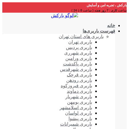
بارکش ، تجربه امن و آسایش
ساعت کاری : 7 روز هفته ( ساعت 8 تا 24 )
خانه
فهرست باربری‌ها
باربری های استان تهران
باربری تهران
باربری پردیس
باربری شهرری
باربری ورامین
باربری پاکدشت
باربری شهرقدس
باربری قرچک
باربری رودهن
باربری فیروزکوه
باربری دماوند
باربری شهریار
باربری بومهن
باربری اسلامشهر
باربری لواسان
باربری پیشوا
باربری شمیرانات