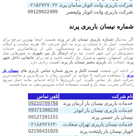
شرکت باربری وانت اتوبار سامان پرند
۰۲۱۵۶۷۲۷۰۲۲
09129622499
شرکت باربری وانت اتوبار ولیعصر
شماره نیسان باربری پرند
اگر به‌دنبال
شماره باربری نیسان بار در پرند
هستید، اینجا بهترین مرجع برای
شماست. حمل بار با نیسان در پرند به دلیل سرعت بالا، هزینه مناسب و امکان
جابه‌جایی انواع بارهای سبک و نیمه‌سنگین، یکی از پرتقاضاترین خدمات
حمل‌ونقل در این شهر است. چه برای
ارسال بار بین شهری
به شهرهایی مثل
تهران، اصفهان، مشهد و شیراز نیاز داشته باشید و چه برای
جابجایی داخل شهر
پرند
، انتخاب یک
باربری معتبر نیسان بار پرند
اهمیت زیادی دارد.
در ادامه این صفحه،
لیست کامل و به‌روز شماره تماس باربری های
نیسان بار
پرند
را مشاهده می‌کنید تا بتوانید در کمترین زمان با نزدیک‌ترین و مناسب‌ترین
شرکت حمل بار تماس بگیرید. این باربری‌ها با ارائه خدماتی مانند حمل سریع،
رانندگان مجرب، بیمه بار و قیمت منصفانه آماده سرویس‌دهی به شما هستند.
نام شرکت
تلفن تماس
09210709766
خدمات باربری نیسان بار آرمان پرند
09371398230
خدمات باربری نیسان بار ابوذر
09127291151
نیسان بار حسنی پرند
خدمات نیسان باربری تهران سعادت
۰۲۱۸۸۹۲۶۶۲۰
02156431925
اتوبار نیسان بار پایتخت پرند