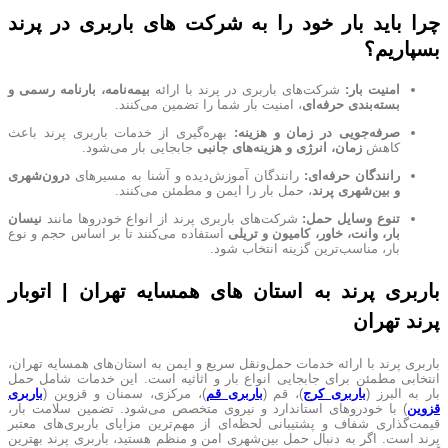
چرا باید بار خود را به شرکت های باربری در پرند
بسپاریم؟
امنیت بار:
شرکت‌های باربری در پرند با ارائه
بیمه‌نامه، بارنامه رسمی و
بسته‌بندی حرفه‌ای
، امنیت بار شما را تضمین می‌کنند.
صرفه‌جویی در زمان و هزینه:
بهره‌گیری از خدمات باربری پرند باعث
کاهش
زمان، انرژی و هزینه‌های جانبی
جابجایی بار می‌شود.
رانندگان حرفه‌ای:
رانندگان آموزش‌دیده و آشنا به مسیرهای
درون‌شهری
و بین‌شهری پرند
، حمل بار را ایمن و مطمئن می‌کنند.
تنوع وسایل حمل:
شرکت‌های باربری پرند از انواع خودروها مانند
نیسان
بار، وانت، خاور، کامیون و تریلی
استفاده می‌کنند تا بر اساس حجم و نوع
بار، مناسب‌ترین گزینه انتخاب شود.
باربری پرند به استان های همسایه تهران | اتوبار
پرند تهران
باربری پرند با ارائه خدمات حمل‌ونقل سریع و ایمن به استان‌های همسایه تهران،
انتخابی مطمئن برای جابجایی انواع بار و اثاثیه است. این خدمات شامل حمل
بار به البرز (
باربری کرج
)، قم (
باربری قم
)، مرکزی، سمنان و قزوین (
باربری
قزوین
) با خودروهای استاندارد و نیروی متخصص می‌شود. تضمین سلامت بار،
قیمت‌گذاری شفاف و پشتیبانی لحظه‌ای از مهم‌ترین مزایای باربری‌های معتبر
پرند است. اگر به دنبال حمل بین‌شهری امن و منظم هستید، باربری پرند بهترین