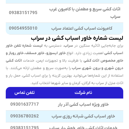
اثاث کشی سریع و مطمئن با کامیون غرب
09383151795
سراب
کامیونت اسباب کشی اعتماد سراب
09054955010
لیست شماره خاور اسباب کشی در سراب
برای جابه‌جایی اثاثیه سنگین در
سراب
، دسترسی به
لیست شماره تلفن خاور
اسباب کشی
اهمیت زیادی دارد. انواع
خاور ایسوزو، خاور مسقف، خاور روباز و
خاور مخصوص اثاث کشی
با ظرفیت بالا و تجهیزات ایمن، خدمات
اثاث کشی
درون شهری و برون شهری سراب
را به‌صورت سریع و مطمئن ارائه می‌کنند. با
استفاده از این شماره‌ها می‌توانید بهترین گزینه را برای اسباب کشی، حمل بار و
اثاث منزل از سراب به گرگان، کرمان و سایر شهرها انتخاب کنید.
نام شرکت
تلفن تماس
خاور ویژه اسباب کشی آذر بار
09301637717
خاور اسباب کشی شبانه روزی سراب
09036780262
خدمات اثاث کشی خاور خوش‌بار سراب
09383151795