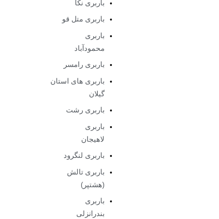
باربری نکا
باربری متل قو
باربری
محمودآباد
باربری رامسر
باربری های استان
گیلان
باربری رشت
باربری
لاهیجان
باربری لنگرود
باربری تالش
(هشتپر)
باربری
بندرانزلی