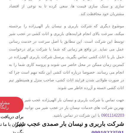
سازی و سبک سازی قیمت ها، سعی کرده تا به نوعی از اقتصاد
مشتریان خود محافظت کند.
موضوع دیگری که شرکت باربری و نیسان بار الهی‌زاده را برجسته
میکند، سرعت بالای انجام فرایندهای باربری و اثاث کشی در عجب شیر
توسط این شرکت است. این مطابق با اصل سرعت در خدمت رسانی
عمل می نماید. در واقع هر زمانی که شما با شرکت برای درخواست
حمل بار یا اثاث کشی تماس بگیرید، پرسنل شرکت باربری الهی‌زاده در
کمترین زمان ممکن در محل حاضر می شوند و پروسه کاری شما را به
انجام می رسانند. خصوصا درباره اثاث کشی این نکته مهم است چرا که
در صورت طولانی شدن فرایند اثاث کشی، صاحب منزل و همینطور تیم
اثاث کشی خسته و آزرده خاطر می شوند.
جهت تماس با شرکت باربری و نیسان بار الهی‌زاده عجب شیر از لیست
مشاوره
رایگان
بهترین شرکت های خدمات نیسان بار در عجب شیر می توانید با شماره
09011142203
با این شرکت در تماس باشید.
برای دریافت مشاو
شرکت باربری و نیسان بار صمدی عجب شیر
رایگان با ما تماس
09910223591
بگیرید