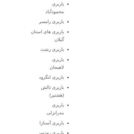
باربری
محمودآباد
باربری رامسر
باربری های استان
گیلان
باربری رشت
باربری
لاهیجان
باربری لنگرود
باربری تالش
(هشتپر)
باربری
بندرانزلی
باربری آستارا
باربری رودسر