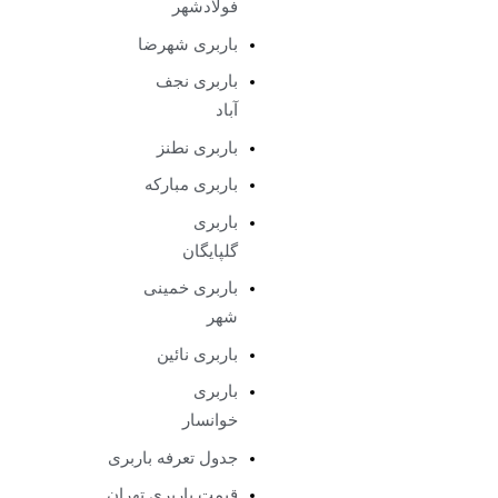
فولادشهر
باربری شهرضا
باربری نجف
آباد
باربری نطنز
باربری مبارکه
باربری
گلپایگان
باربری خمینی
شهر
باربری نائین
باربری
خوانسار
جدول تعرفه باربری
قیمت باربری تهران