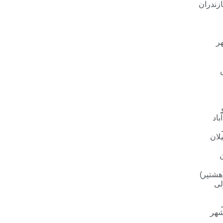
زندران
ر
باد
لان
هشتپر)
لی
شهر