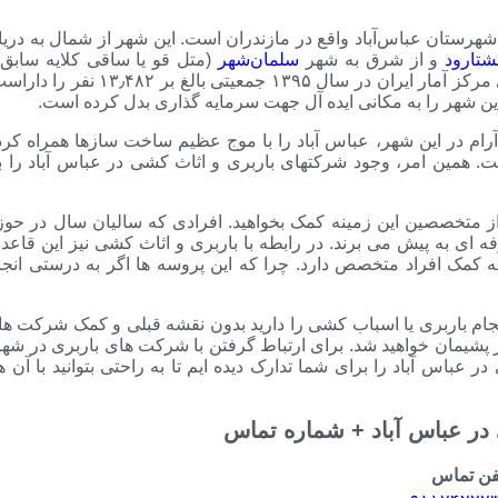
هرستان عباس‌آباد واقع در مازندران است. این شهر از شمال به دریا
شتارود
و از شرق به شهر
سلمان‌شهر
(متل قو یا ساقی کلایه سابق
می‌گردد. شهر عباس‌آباد بر اساس آخرین سرشماری مرکز آمار ایران در سال ۱۳۹۵ 
ین شهر را به مکانی ایده آل جهت سرمایه گذاری بدل کرده است.
م در این شهر، عباس آباد را با موج عظیم ساخت سازها همراه کرده
. همین امر، وجود شرکتهای باربری و اثاث کشی در عباس آباد را ب
ز متخصصین این زمینه کمک بخواهید. افرادی که سالیان سال در حوز
ای به پیش می برند. در رابطه با باربری و اثاث کشی نیز این قاعده 
به کمک افراد متخصص دارد. چرا که این پروسه ها اگر به درستی انجا
انجام باربری یا اسباب کشی را دارید بدون نقشه قبلی و کمک شرکت 
کار پشیمان خواهید شد. برای ارتباط گرفتن با شرکت های باربری در ش
ر عباس آباد را برای شما تدارک دیده ایم تا به راحتی بتوانید با آن 
ر عباس آباد + شماره تماس
فن تماس