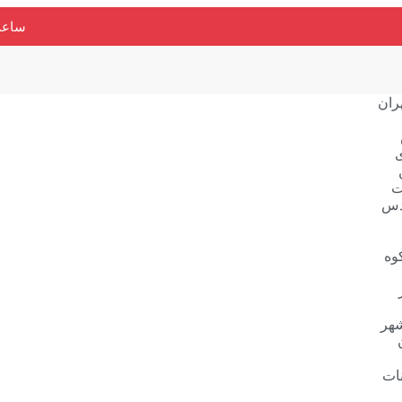
ساعت کاری : 7
ران
ت
دس
وه
شهر
ات