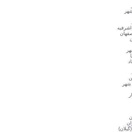
شهر
 اشرفیه
صفهان
ن
هر
د
ن
 شهر
ر
ن
ان
گیلان)