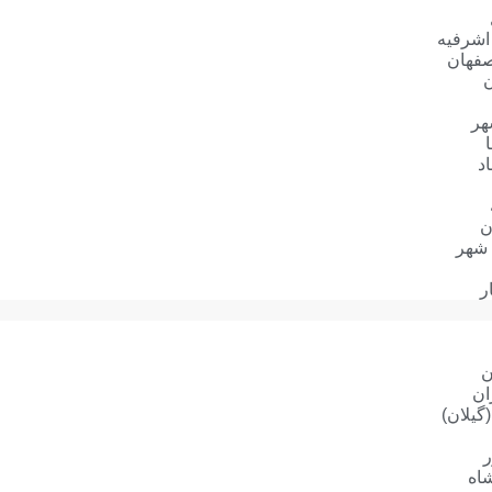
 اشرفیه
صفهان
ن
هر
د
ن
 شهر
ر
ن
ان
گیلان)
ر
اه