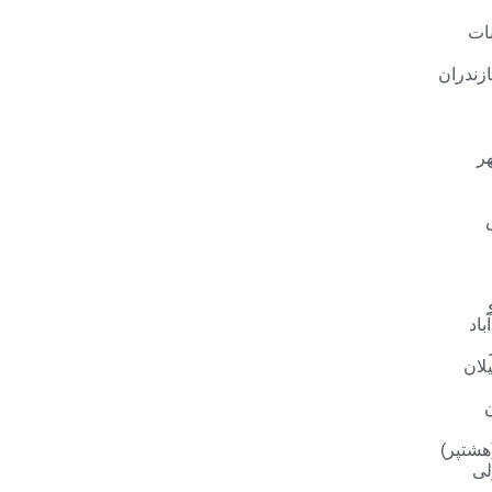
ات
زندران
ر
باد
لان
هشتپر)
لی