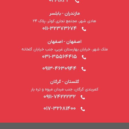
021-1843
مازندران - بابلسر
هادی شهر، مجتمع تجاری کوثر، پلاک ۲۴
011-32373674
اصفهان - اصفهان
ملک شهر، خیابان بهارستان غربی، جنب خیابان گلخانه
031-35564415
0913-4630944
گلستان - گرگان
کمربندی گرگان، جنب میدان میوه و تره بار
0911-7422232
017-32681400