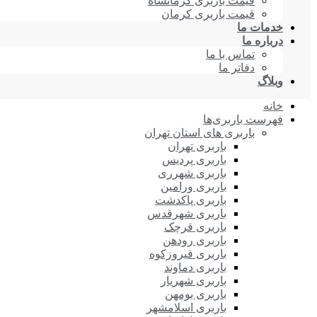
قیمت باربری کرمانشاه
قیمت باربری کرمان
خدمات ما
درباره ما
تماس با ما
دفاتر ما
وبلاگ
خانه
فهرست باربری‌ها
باربری های استان تهران
باربری تهران
باربری پردیس
باربری شهرری
باربری ورامین
باربری پاکدشت
باربری شهرقدس
باربری قرچک
باربری رودهن
باربری فیروزکوه
باربری دماوند
باربری شهریار
باربری بومهن
باربری اسلامشهر