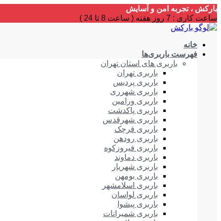
بارکش ، تجربه امن و آسایش
ساعت کاری : 7 روز هفته ( ساعت 8 تا 24 )
خانه
فهرست باربری‌ها
باربری های استان تهران
باربری تهران
باربری پردیس
باربری شهرری
باربری ورامین
باربری پاکدشت
باربری شهرقدس
باربری قرچک
باربری رودهن
باربری فیروزکوه
باربری دماوند
باربری شهریار
باربری بومهن
باربری اسلامشهر
باربری لواسان
باربری پیشوا
باربری شمیرانات