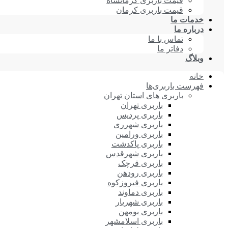
قیمت باربری کرمانشاه
قیمت باربری کرمان
خدمات ما
درباره ما
تماس با ما
دفاتر ما
وبلاگ
خانه
فهرست باربری‌ها
باربری های استان تهران
باربری تهران
باربری پردیس
باربری شهرری
باربری ورامین
باربری پاکدشت
باربری شهرقدس
باربری قرچک
باربری رودهن
باربری فیروزکوه
باربری دماوند
باربری شهریار
باربری بومهن
باربری اسلامشهر