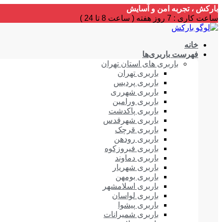
بارکش ، تجربه امن و آسایش
ساعت کاری : 7 روز هفته ( ساعت 8 تا 24 )
خانه
فهرست باربری‌ها
باربری های استان تهران
باربری تهران
باربری پردیس
باربری شهرری
باربری ورامین
باربری پاکدشت
باربری شهرقدس
باربری قرچک
باربری رودهن
باربری فیروزکوه
باربری دماوند
باربری شهریار
باربری بومهن
باربری اسلامشهر
باربری لواسان
باربری پیشوا
باربری شمیرانات