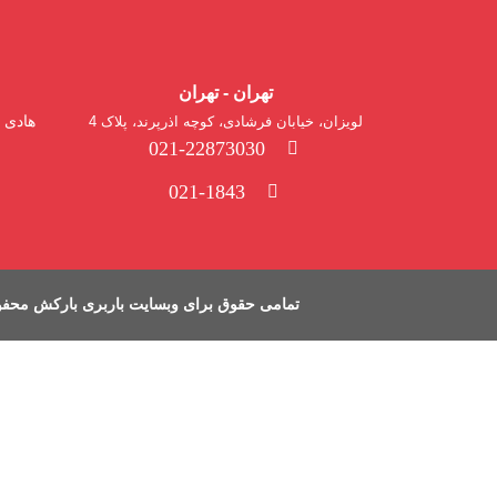
تهران - تهران
هادی ش
لویزان، خیابان فرشادی، کوچه اذرپرند، پلاک 4
021-22873030
021-1843
تمامی حقوق برای وبسایت باربری بارکش محف