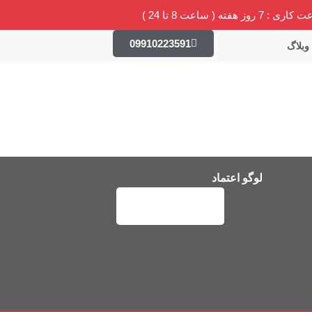
 : 7 روز هفته ( ساعت 8 تا 24 )
09910223591
وبلاگ
لوگو اعتماد