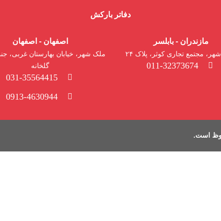
دفاتر بارکش
مازندران - بابلسر
اصفهان - اصفهان
هر، مجتمع تجاری کوثر، پلاک ۲۴
ملک شهر، خیابان بهارستان غربی، جنب
011-32373674
گلخانه
031-35564415
0913-4630944
وظ است.