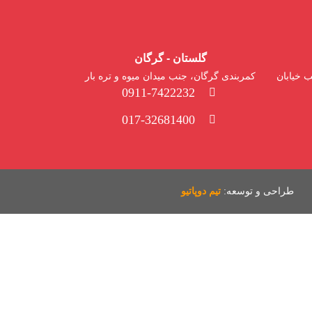
گلستان - گرگان
 خیابان
کمربندی گرگان، جنب میدان میوه و تره بار
0911-7422232
017-32681400
طراحی و توسعه:
تیم دوپاتیو