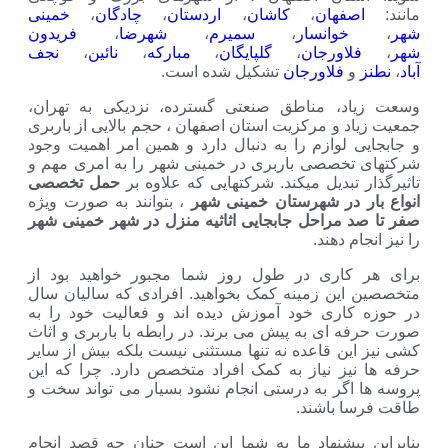
هان
،
کاشان
،
اردستان
،
چادگان
،
خمینی
وانسار
،
سمیرم
،
شهرضا
،
فریدون
ورجان
،
گلپایگان
،
مبارکه
،
نائین
،
نجف
لاورجان
تشکیل شده است.
 مناطق صنعتی گسترده، نزدیکی به تهران،
و مرکزیت استان اصفهان ، حجم بالایی از باربری
وازم را به دنبال دارد و همین امر اهمیت وجود
صصی باربری در خمینی شهر را به امری مهم و
دیل میکند. شرکتهایی که علاوه بر
حمل تخصصی
در شهرستان خمینی شهر
، بتوانند به صورت ویژه
راحل جابجایی اثاثیه منزل در شهر خمینی شهر
هند.
ری در طول روز شما مجبور خواهید بود از
 زمینه کمک بخواهید. افرادی که سالیان سال
ری خود آموزش دیده اند و فعالیت خود را به
ی به پیش می برند. در رابطه با باربری و اثاث
 قاعده نه تنها مستثنی نیست بلکه بیش از سایر
 نیاز به کمک افراد متخصص دارد. چرا که این
ر به درستی انجام نشود بسیار می تواند سخت و
اشند.
شنهاد ما به شما این است چنان چه قصد انجام