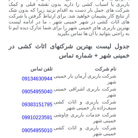
اسباب کشی را دارید بدون نقشه قبلی و کمک
ل بار دست به اقدام نزنید زیرا که بدون شک
 پشیمان خواهید شد. برای ارتباط گرفتن با شرکت
شی در شهر خمینی شهر ، ما در ادامه لیست
ی های خمینی شهر را برای شما تدارک دیده ایم تا
نید با آن ها تماس بگیرید
ت بهترین شرکتهای اثاث کشی در
ر + شماره تماس
رکت
تلفن تماس
باربری آرمان بار خمینی
09134630944
باربری اشراقی خمینی
09054955040
 باربری و اثاث کشی
09383151795
اده بار خمینی شهر
 خدمات باربری چاوشی
09910223591
 شهر
 باربری و اثاث کشی
09054955010
 شهر