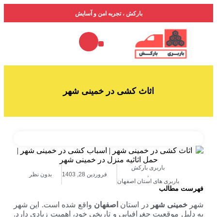
بارکش ، تجربه امن و آسایش
خدمات ما
درباره ما
جدول تعرفه باربری
فهرست باربری‌ها
اثاث کشی در خمینی شهر
باربری بارکش
,
فروردین 28, 1403
بدون نظر
ی های استان اصفهان
ب
شهر
در استان
اصفهان
واقع شده است. این شهر
یت جغرافیایی و تاریخی خود، اهمیت زیادی دارد.