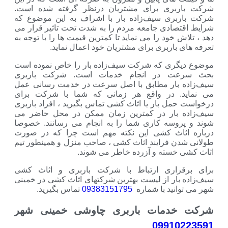
ری برای مشتریان درنظر گرفته شده است.
ی سیف‌زاده بار با اشراف به این موضوع که
دی جامعه مردم را به شدت تحت تاثیر قرار می
ود را می نماید تا کمترین قیمت ها را با توجه به
ربری برای مشتریان خود اعمال نماید.
ی که شرکت سیف‌زاده بار را خاص نموده است
 در انجام خدمات است. شرکت باربری
ار مطابق با اصل سرعت در خدمت رسانی عمل
در واقع هر زمانی که شما با شرکت برای
 بار یا اثاث کشی تماس بگیرید ، افراد باربری
ار در کمترین زمان ممکن در محل حاضر می
سه کاری شما را به انجام می رسانند. خصوصا
ث کشی این نکته مهم است چرا که در صورت
فرایند اثاث کشی ، صاحب منزل و همینطور تیم
ته و آزرده خاطر می شوند.
اری ارتباط با شرکت باربری و اثاث کشی
ر از لیست بهترین شرکتهای اثاث کشی در خمینی
ید با شماره
09383151795
تماس بگیرید.
مات باربری چاوشی خمینی شهر
099