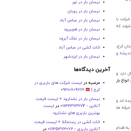
نیسان بار در نور
نیسان بار در رویان
 شرکت با
نیسان بار در عباس آباد
‌شوند که
نیسان بار در هچیرود
نیسان بار در نمک آبرود
تان کرج،
اثاث کشی در عباس آباد
ندیشه
و
نیسان بار در ایزدشهر
آخرین دیدگاه‌ها
ل دارد و
واع بار
مرضیه
در
لیست شرکت های باربری در
کرج |
09210709766
نیسان بار در نشتارود + لیست قیمت
ده اند و
آنلاین - 01132373674
در
لیست
 حرفه ها
بهترین باربری های نشتارود
اثاث کشی در رستمکلا + لیست قیمت
به اقدام
آنلاین باربری - 01135373072
در