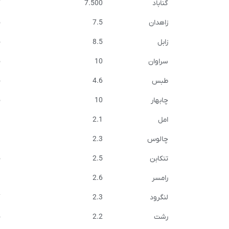
گناباد
7.500
7
زاهدان
7.5
5
زابل
8.5
5
سراوان
10
5
طبس
4.6
5
چابهار
10
5
امل
2.1
3
چالوس
2.3
9
تنکابن
2.5
5
رامسر
2.6
3
لنگرود
2.3
7
رشت
2.2
5