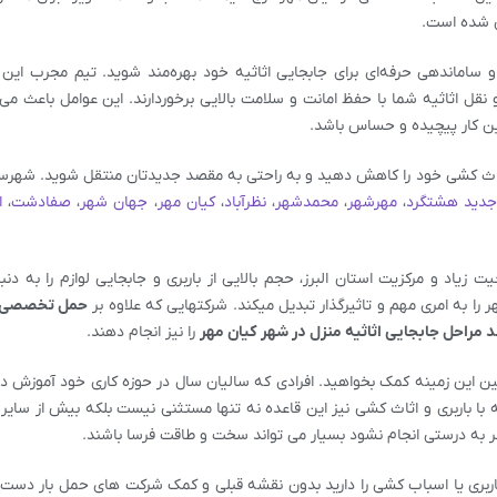
ی شده است.
و ساماندهی حرفه‌ای برای جابجایی اثاثیه خود بهره‌مند شوید. تیم مجرب این
نقل اثاثیه شما با حفظ امانت و سلامت بالایی برخوردارند. این عوامل باعث می
این کار پیچیده و حساس باشد.
 اثاث کشی خود را کاهش دهید و به راحتی به مقصد جدیدتان منتقل شوید. شهرس
دید هشتگرد
،
مهرشهر
،
محمدشهر
،
نظرآباد
،
کیان مهر
،
جهان شهر
،
صفادشت
،
ا
یاد و مرکزیت استان البرز، حجم بالایی از باربری و جابجایی لوازم را به دنبا
ا به امری مهم و تاثیرگذار تبدیل میکند. شرکتهایی که علاوه بر
حمل تخصصی ان
 مراحل جابجایی اثاثیه منزل در شهر کیان مهر
را نیز انجام دهند.
ن این زمینه کمک بخواهید. افرادی که سالیان سال در حوزه کاری خود آموزش دی
 با باربری و اثاث کشی نیز این قاعده نه تنها مستثنی نیست بلکه بیش از سایر
گر به درستی انجام نشود بسیار می تواند سخت و طاقت فرسا باشند.
اربری یا اسباب کشی را دارید بدون نقشه قبلی و کمک شرکت های حمل بار دست 