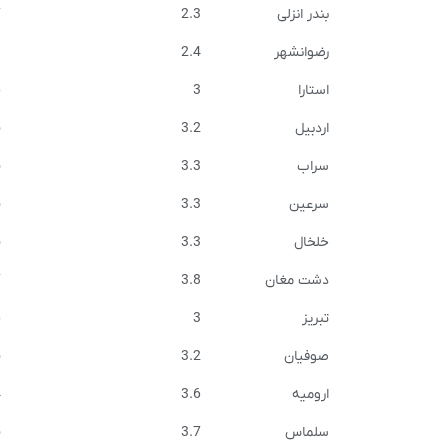
بندر انزلی
2.3
7
رضوانشهر
2.4
8
استارا
3
6
اردبیل
3.2
5
سراب
3.3
5
سرعین
3.3
5
خلخال
3.3
5
دشت مغان
3.8
7
تبریز
3
6
صوفیان
3.2
5
ارومیه
3.6
4
سلماس
3.7
5