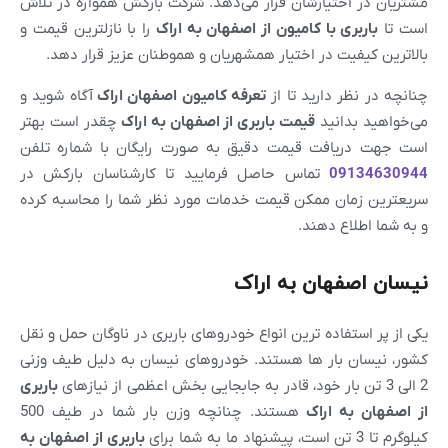
مشتریان در اختیارشان قرار می‌دهد. شرکت بارکش همواره در تلاش
است تا
باربری با کامیون از
اصفهان
به
اراک
را با نازلترین قیمت و
بالاترین کیفیت در اختیار همشهریان و هموطنان عزیز قرار دهد.
چنانچه در نظر دارید تا از
تعرفه کامیون
اصفهان اراک
آگاه شوید و
می‌خواهید بدانید
قیمت باربری از
اصفهان
به
اراک
چقدر است بهتر
است جهت دریافت قیمت دقیق به صورت رایگان با شماره تلفن
09134630944
تماس حاصل فرمایید تا کارشناسان بارکش در
سریعترین زمان ممکن قیمت خدمات مورد نظر شما را محاسبه کرده
و به شما اطلاع دهند.
نیسان اصفهان به اراک
یکی از پر استفاده ترین انواع خودروهای باربری در ناوگان حمل و نقل
کشور، نیسان بار ها هستند. خودروهای نیسان به دلیل طیف وزنی
2 الی 3 تن بار خود، قادر به جابجایی بخش اعظمی از نیازهای
باربری
از
اصفهان
به
اراک
هستند. چنانچه وزن بار شما در طیف 500
کیلوگرم تا 3 تن است، پیشنهاد ما به شما برای
باربری از
اصفهان
به