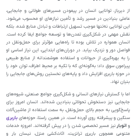
از دیرباز، توانایی انسان در پیمودن مسیرهای طولانی و جابجایی،
عاملی بنیادین در مسیر رشد و تأمین نیازهای او محسوب می‌شود.
این توانایی نه‌تنها موجب تسهیل ارتباطات و تبادل منابع شده، بلکه
نقش مهمی در شکل‌گیری تمدن‌ها و توسعه جوامع ایفا کرده است.
انسان همواره در تلاش بوده تا راه‌هایی مؤثرتر برای حمل‌ونقل در
فواصل دور و نزدیک بیابد. در دوران‌های ابتدایی، این نیاز اساسی او
را به بهره‌گیری از حیوانات و استفاده هوشمندانه از منابع طبیعی
پیرامون سوق داد؛ به‌گونه‌ای که با تکیه بر محیط اطراف، توان خود را
در حوزه باربری افزایش داد و پایه‌های نخستین روش‌های جابجایی را
بنیان نهاد.
اما با گسترش نیازهای انسانی و شکل‌گیری جوامع صنعتی، شیوه‌های
جابجایی نیز دستخوش تحولاتی بنیادین شده‌اند. انسان امروز برای
پاسخ‌گویی به حجم بالای حمل‌ونقل، به سمت استفاده از ماشین‌آلات
سنگین و پیشرفته روی آورده است. در همین راستا، حوزه‌های
باربری
و
اتوبار
نیز مسیر تخصصی شدن را در پیش گرفته‌اند. امروزه خدمات
متنوعی همچون باربری ترانزیت، اثاث‌کشی منزل، نیسان بار و