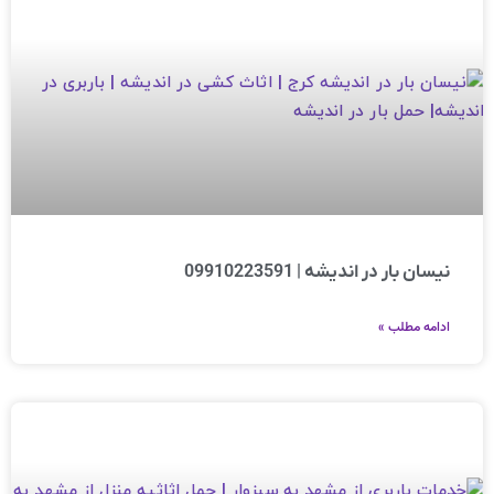
نیسان بار در اندیشه | 09910223591
ادامه مطلب »