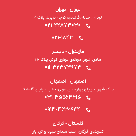
تهران - تهران
لویزان، خیابان فرشادی، کوچه اذرپرند، پلاک 4
021-22873030
021-1843
مازندران - بابلسر
هادی شهر، مجتمع تجاری کوثر، پلاک ۲۴
011-32373674
اصفهان - اصفهان
ملک شهر، خیابان بهارستان غربی، جنب خیابان گلخانه
031-35564415
0913-4630944
گلستان - گرگان
کمربندی گرگان، جنب میدان میوه و تره بار