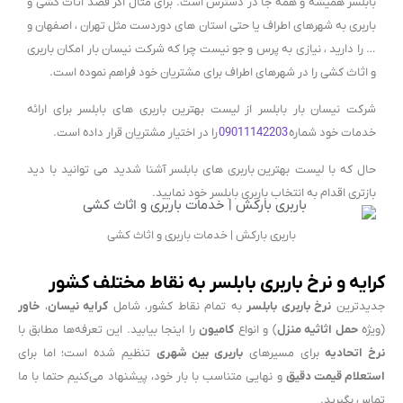
بابلسر همیشه و همه جا در دسترس است. برای مثال اگر قصد اثاث کشی و
باربری به شهرهای اطراف یا حتی استان های دوردست مثل تهران ، اصفهان و
… را دارید ، نیازی به پرس و جو نیست چرا که شرکت نیسان بار امکان باربری
و اثاث کشی را در شهرهای اطراف برای مشتریان خود فراهم نموده است.
شرکت نیسان بار بابلسر از لیست بهترین باربری های بابلسر برای ارائه
خدمات خود شماره
09011142203
را در اختیار مشتریان قرار داده است.
حال که با لیست بهترین
باربری های بابلسر
آشنا شدید می توانید با دید
بازتری اقدام به انتخاب باربری بابلسر خود نمایید.
باربری بارکش | خدمات باربری و اثاث کشی
کرایه و نرخ باربری بابلسر به نقاط مختلف کشور
جدیدترین
نرخ باربری بابلسر
به تمام نقاط کشور، شامل
کرایه نیسان
،
خاور
(ویژه
حمل اثاثیه منزل
) و انواع
کامیون
را اینجا بیابید. این تعرفه‌ها مطابق با
نرخ اتحادیه
برای مسیرهای
باربری بین شهری
تنظیم شده است؛ اما برای
استعلام قیمت دقیق
و نهایی متناسب با بار خود، پیشنهاد می‌کنیم حتما با ما
تماس بگیرید.