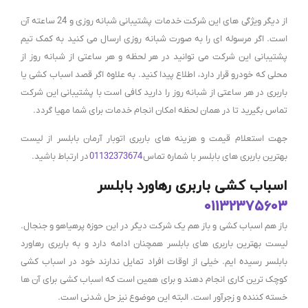
از دیگر ویژگی های این شرکت خدمات پشتیبانی شبانه روزی و 24 ساعته آن
است. اگر مرسوله ای را به صورت شبانه روزی ارسال می کنید به کمک تیم
پشتیبانی این شرکت می توانید در هر لحظه و هر ساعتی از شبانه روز از
محلی که خودرو قرار دارد، اطلاع پیدا کنید. به علاوه اگر قصد اسباب کشی یا
باربری در هر ساعتی از شبانه روز را دارید کافی است با پشتیبانی این شرکت
تماس بگیرید تا در همان لحظه امکان انجام خدمات برای شما مهیا گردد.
جهت استعلام قیمت و هزینه های باربری اتوبار آرمان بابلسر از لیست
بهترین باربری های بابلسر با شماره تماس
01132373674
در ارتباط باشید.
اسباب کشی باربری رهاورد بابلسر
01132375603
باز هم اسباب کشی و باز هم یک شرکت دیگر در این حوزه پرهیاهو و جنجال.
لیست بهترین باربری های بابلسر همچنان ادامه دارد و به باربری رهاورد
بابلسر رسیده ایم. خیلی از اوقات افراد تمایل ندارند خود در اسباب کشی
کوچک ترین کاری انجام دهند و برای همین است که اسباب کشی برای آن ها
خسته کننده و زجرآور است. البته این موضوع نیز حل شدنی است.