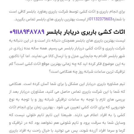
برای انجام باربری و اثاث کشی توسط شرکت باربری رهاورد بابلسر کافی است
با شماره
01132375603
از لیست بهترین باربری های بابلسر تماس بگیرید.
اثاث کشی باربری دریابار بابلسر
09118948789
لیست بهترین باربری های بابلسر همچنان دنباله دار است و در این دنباله به
شرکت باربری و اثاث کشی دریابار بابلسر می رسیم. همه ساله عده زیادی در
شهر بابلسر اقدام به جابجایی منزل و یا ارسال کالا می نمایند. اما آیا تاکنون
به این موضوع فکر کرده اید که چه زمانی بهترین موقع اثاث کشی است؟ کم
ترافیک ترین ساعات شبانه روز چه هنگامی است؟
تیم مشاوره باربری دریابار این مشکل را برای شما آسان کرده است. هنگامی
که شما با این شرکت باربری تماس حاصل می کنید، مشاوران دریابار بعد از
بررسی های لازم با توجه به ساعات ترافیکی شبانه روز و با توجه به نوع
خودرویی که برای اثاث کشی تعیین می شود ، بهترین زمان برای انجام اثاث
کشی را به افراد اعلام می دارند. طبیعتا این تایم تایم خلوتی نیست که
وسایل شما به سرقت برود و تایم شلوغی هم نخواهد بود که در ترافیک و
گرما و سرما افراد آزرده شوند، پس می توانید با خیال راحت به افراد باربری