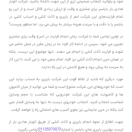
شود و بتوانید انتخاب صحیحی تری از این جهت داشته باشید. شرکت اتوبار
هادی بار بابلسر برای مشتری و وقت او ارزش زیادی قائل است و از این رو
تمام فرایندهای این شرکت اعم از باربری و اثاث کشی و اسباب کشی در
بابلسر را با دقت و با سرعت هرچه بیشتر به پیش می برد. اما منظور چیست؟
در اولین تماس شما با شرکت، زمان انجام فرایند در اسرع وقت برای مشتری
تعیین می شود. سپس در ادامه کار افراد ما در زمان مقرر در محل حاضر می
شوند و فرایند اثاث کشی را انجام می دهند. تنها موضوع این نیست. بلکه
در همان حین انجام اثاث کشی نیز افراد تمام سعی خود را می کنند تا این کار
به سرعت به پیش برود و هیچ کاستی در این راه ندارند.
مورد دیگری که شاید از نقاط قوت این شرکت باربری به حساب بیاید این
است که خودروهای این شرکت متنوع است و شما می توانید از میان کامیون
ها و کامیونت های این شرکت خودرویی که متناسب با حجم وسایل
شماست انتخاب کنید. انتخاب خودروی درست نه تنها به وسایل فشار نمی
کند بلکه در حین جابجایی نیز جلوی آسیب های احتمالی راه را خواهد گرفت.
جهت اطلاع از نحوه انجام باربری و اثاث کشی از طریق اتوبار هادی بار از
لیست بهترین باربری های بابلسر با شماره
01135373072
تماس بگیرید.