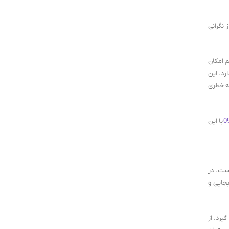
 نگرانی
م امکان
رد. این
نه خطری
0
با این
ست. در
جایی و
یرد. از