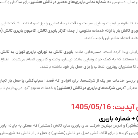
ین میان، دسترسی به
شماره تماس باربری‌های معتبر در تالش هشتپر
برای ساکنان و کسب
 تا علاوه بر امنیت وسایل، سرعت و دقت در جابه‌جایی را نیز تجربه کنند. شرکت‌های
ربری تالش بار
با ارائه خدمات متنوعی از جمله
کارگر باربری تالش
،
کامیون باربری تالش (
‌اند اعتماد مشتریان را جلب کنند.
افزایش پیدا کرده است. مسیرهایی مانند
باربری تالش به تهران
،
باربری تهران به تالش
ا هستند که به کمک خودروهایی مانند نیسان، وانت و کامیون انجام می‌شوند. اطلاع د
ا مشتریان بهترین انتخاب را برای حمل بار خود داشته باشند.
بررسی خدمات هر یک از شرکت‌ها، برای افرادی که قصد
اسباب‌کشی یا حمل بار تجار
 معرفی
آدرس شرکت‌های باربری در تالش (هشتپر)
و خدمات متنوع آنها می‌پردازیم تا بتو
یت: 1405/05/16
+ شماره باربری
هشتپر)
و آدرس بهترین شرکت های باربری های تالش (هشتپر) که همگی به پایانه باربر
هترین گزینه را برای اثاث کشی منزل در تالش (هشتپر) و حمل بار از تالش به شهرستان 