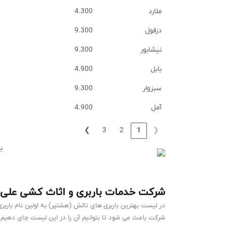
ملارد
4.300
دزفول
9.300
نیشابور
9.300
بابل
4.900
سبزوار
9.300
آمل
4.900
❯
3
2
1
❮
شرکت خدمات باربری و اثاث کشی علی‌پ
در لیست بهترین باربری های تالش (هشتپر) به اولین نام باربر
شرکت باعث می شود تا بتوانیم آن را در این لیست جای دهیم