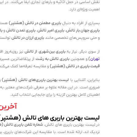
نقش اساسی در حمل اثاثیه و بارهای تجاری ایفا می‌کنند. در ا
اهمیت ویژه‌ای دارد.
بسیاری از افراد به دنبال
باربری مطمئن در تالش (هشتپر)
هستند
باربری جهان بار تالش
،
باربری امیر تالش
،
باربری تمدن تالش
و
با
و حتی سرویس‌های تخصصی مانند
باربری ارزان در تالش
توانسته
از سوی دیگر، نیاز به
باربری بین‌شهری از تالش
نیز روزبه‌روز 
تهران
)
و همچنین
باربری تالش به رشت
از پرتقاضاترین مسیره
قیمت باربری در تالش (هشتپر)
و مقایسه تعرفه‌ها کمک می‌کند ت
بنابراین، آشنایی با
لیست بهترین باربری‌های تالش (هشتپر)
و 
ضروری است. در این مقاله علاوه بر معرفی شرکت‌های معتبر، به
اطمینان کامل بهترین گزینه را برای جابجایی انتخاب کنید.
آخرین آپد
لیست بهترین باربری های تالش (هشتپر) 
در لیست بهترین باربری های تالش،
شماره تلفن باربری تالش (
نزدیک اند، ارائه شده است. با مقایسه این شرکت‌های باربری، ب