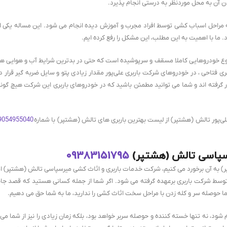
 آن به محل موردنظر به درستی انجام پذیرد.
یه مراحل اسباب کشی توسط افراد مجرب و آموزش دیده انجام می شود. این مساله یکی از
 ما با اهمیت به این مطلب، این مشکل را رفع کرده ایم.
ز نوع خودروهایی کاملا مسقف و سرپوشیده است که حتی در بدترین شرایط آب و هوایی ه
بری فتاحی ، در خودروهای شرکت باربری علی‌پور مقدار زیادی پتو و سایل ضربه گیر قرار دا
ر گرفته اند و شما می توانید مطمئن باشید که در خودروهای باربری این شرکت هیچ گو
ی‌پور تالش (هشتپر) از لیست بهترین باربری های تالش (هشتپر) با شماره
9054955040
سپاسی تالش (هشتپر)
09383151795
ر) به آن برخورد می کنیم، شرکت خدمات باربری و اثاث کشی میرسپاسی تالش (هشتپر) ا
وسط شرکت باربری برعهده گرفته می شود. اگر شما از جمله کسانی هستید که قصد جاب
اما حوصله سر و کله زدن با مراحل سخت اثاث کشی را ندارید، ما به شما حق می دهیم.
 شود، نه تنها خسته کننده و حوصله سربر خواهد بود، بلکه زمان زیادی را نیز از شما می گ