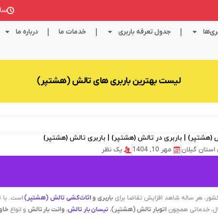
ساعت کا
ی‌ها
جدول تعرفه باربری
خدمات ما
درباره ما
لیست بهترین باربری های تالش (هشتپر)
 استان گیلان
مهر 10, 1404
یک نظر
کشور، هر ساله شاهد افزایش تقاضا برای
باربری و
اثاث‌کشی تالش (هشتپر)
است. با ت
مال، خدماتی همچون
اتوبار تالش (هشتپر)
،
نیسان بار تالش
،
وانت بار تالش
و انواع
خاور