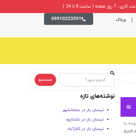
ری : 7 روز هفته ( ساعت 8 تا 24 )
09910223591
وبلاگ
جستجو
نوشته‌های تازه
نیسان بار در سلمانشهر
نیسان بار در نشتارود
وجه به
نیسان بار در کلارآباد
 باربری