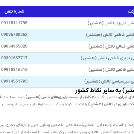
رکت
شماره تلفن
شی علی‌پور تالش (هشتپر)
09115111795
کشی فاطمی تالش (هشتپر)
09036780262
کشی کمالی تالش (هشتپر)
09054955020
 باربری فتاحی تالش (هشتپر)
09301637717
کشی قانعی تالش (هشتپر)
09910216516
ی میرسپاسی تالش (هشتپر)
09914551795
پر) به سایر نقاط کشور
ای ایران
، داشتن یک مرجع کامل از
لیست باربری‌های تالش (هشتپر)
و مقایسه خدمات
کت باربری در تالش (هشتپر)
را انتخاب کرده و متناسب با نوع بار، حجم وسایل، مسیر
رعت و امنیت جابه‌جایی، تضمین‌کننده حمل تخصصی وسایل منزل و بارهای تجاری نی
تا هزینه‌ها کاهش یافته و زمان جابه‌جایی کوتاه‌تر شود. با استفاده از این لیست می