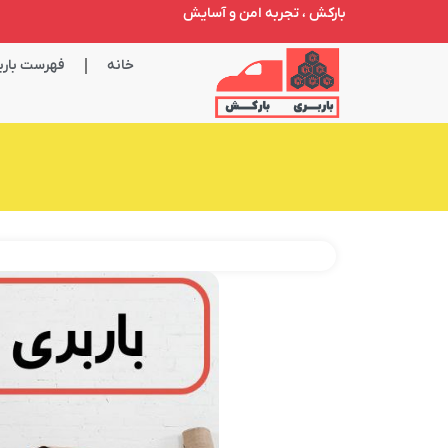
بارکش ، تجربه امن و آسایش
خانه
فهرست باربر