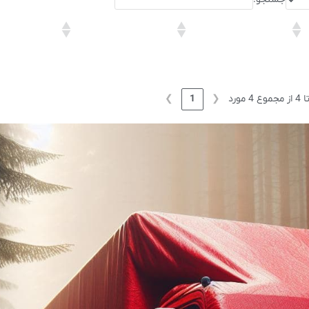
❯
1
❮