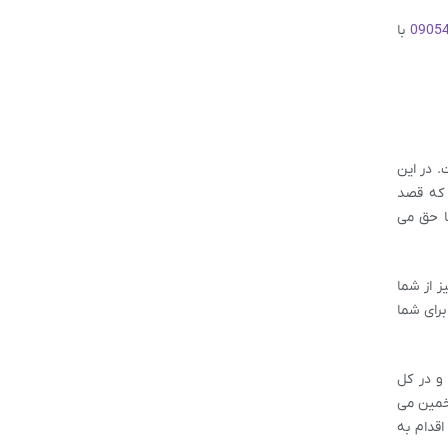
0905
با
. در این
 که قصد
ما حق می
ز از شما
برای شما
و در کل
تخمین می
قدام به