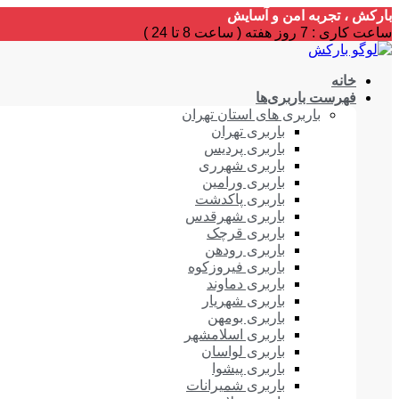
بارکش ، تجربه امن و آسایش
ساعت کاری : 7 روز هفته ( ساعت 8 تا 24 )
خانه
فهرست باربری‌ها
باربری های استان تهران
باربری تهران
باربری پردیس
باربری شهرری
باربری ورامین
باربری پاکدشت
باربری شهرقدس
باربری قرچک
باربری رودهن
باربری فیروزکوه
باربری دماوند
باربری شهریار
باربری بومهن
باربری اسلامشهر
باربری لواسان
باربری پیشوا
باربری شمیرانات