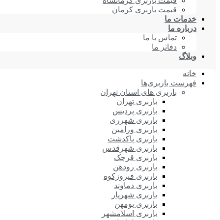
قیمت باربری کرمانشاه
قیمت باربری کرمان
خدمات ما
درباره ما
تماس با ما
دفاتر ما
وبلاگ
خانه
فهرست باربری‌ها
باربری های استان تهران
باربری تهران
باربری پردیس
باربری شهرری
باربری ورامین
باربری پاکدشت
باربری شهرقدس
باربری قرچک
باربری رودهن
باربری فیروزکوه
باربری دماوند
باربری شهریار
باربری بومهن
باربری اسلامشهر