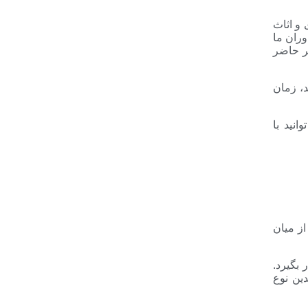
 و اثاث
ران ما
ر حاضر
د، زمان
نید با
از میان
بگیرد.
ین نوع