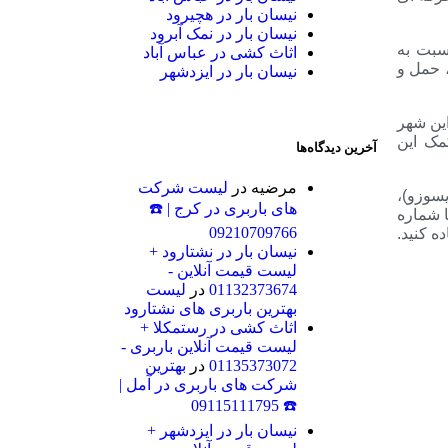
نیسان بار در هچیرود
نیسان بار در نمک آبرود
سبت به
اثاث کشی در عباس آباد
، حمل و
نیسان بار در ایزدشهر
این شهر
مک این
آخرین دیدگاه‌ها
مرضیه
در
لیست شرکت
سوزو)،
های باربری در کرج | ☎️
ا شماره
09210709766
ه کنید.
نیسان بار در نشتارود +
لیست قیمت آنلاین -
01132373674
در
لیست
بهترین باربری های نشتارود
اثاث کشی در رستمکلا +
لیست قیمت آنلاین باربری -
01135373072
در
بهترین
شرکت های باربری در آمل |
☎️ 09115111795
نیسان بار در ایزدشهر +