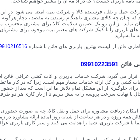
مه نامه باربری چیست؟ که در ادامه آن را بیشتر خواهیم شناخت.
رکت حمل و نقل، فرستنده کالا و شرکت بیمه امضا می شود. در این ق
که چنان چه کالای مشتری تا هنگام رسیدن به مقصد ، دچار هرگونه
ن نماید. از این رو یک تضمین سلامت کالا برای مشتری محسوب م
ه های باربری را با کمک شرکت های معتبر بیمه موجود، برای مشتریان
 ما بسپارید.
ظری قائن از لیست بهترین باربری های قائن با شماره
9910216516
ی قائن
09910223591
ن قرار می گیرد، شرکت خدمات باربری و اثاث کشی عراقی قائن ا
 کشی و ر کل ارائه خدمات بسیار مهم است. زیرا که در کار ما تعل
 برای جلوگیری از این مشکل تمام تلاش ما این است که بعد از حضور 
 حال با نهایت سرعت پروسه را به پیش ببریم تا از بار کاری هر دو طر
 ، امکان دریافت مشاوره برای حمل و نقل کالا، چه به صورت حضوری و
 همه روزه و در هر ساعت از شبانه روز آماده ارائه مشاوره در زمی
 با شرکت باربری، شما را هدایت می کنند و سیر کاری باربری عراقی
د کارگری است که برای حمل بار مورد نیاز است. موضوع دیگر نوع خ