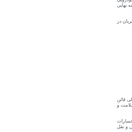
ه نهایی
یان در
ی قائن
لامت و
خسارات
ل و نقل