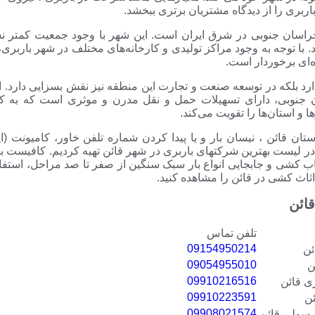
ربری را از دیدگاه مشتریان برتری ببخشد.
خراسان جنوبی در شرق ایران است. این شهر با وجود جمعیت کمتر ن
 با توجه به وجود مراکز تولیدی و کارخانه‌های مختلف در شهر باربری
ه‌ای برخوردار است.
ارد بلکه در توسعه صنعت و تجارت این منطقه نیز نقش بسزایی دارد. 
ن جنوبی، دارای تسهیلات حمل و نقل مدرن و موثری است که به ک
 و استان‌ها را تقویت می‌کند.
ن قائن ، نیسان بار و یا پیدا کردن شماره تلفن خاور، کامیونت (ای
ا در لیست بهترین شرکتهای باربری در شهر قائن تهیه کردیم. کافیست ب
ب کشی و جابجایی انواع بار سبک سنگین از صفر تا صد مراحل، استفاد
اث کشی در قائن را مشاهده کنید.
ائن
تلفن تماس
09154950214
ئن
09054955010
ن
09910216516
ی قائن
09910223591
ن
09908021574
سولی قائن