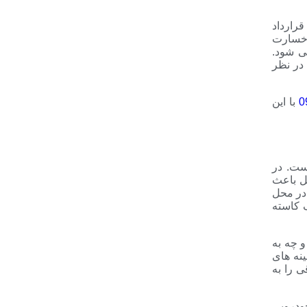
رارداد
 خسارت
ی شود.
 در نظر
0
با این
ست. در
ل باعث
در محل
ف کاسته
 چه به
نه های
 را به
ودرویی