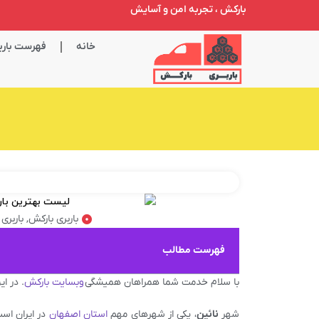
بارکش ، تجربه امن و آسایش
خانه
فهرست باربر
باربری بارکش
,
باربری
فهرست مطالب
با سلام خدمت شما همراهان همیشگی
وبسایت بارکش
. در ا
شهر
نائین
، یکی از شهرهای مهم
استان اصفهان
در ایران است