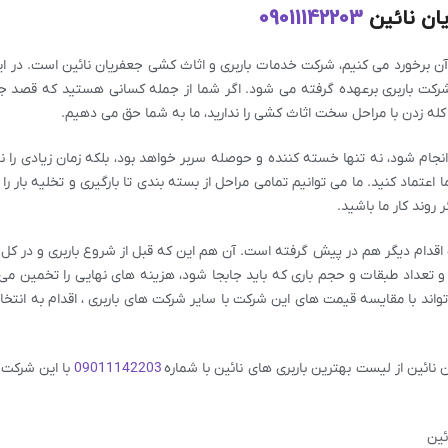
ان نائین
09011142203
 آن برخورد می کنیم، شرکت خدمات باربری و اثاث کشی جعفریان نائین است. در 
کت باربری برعهده گرفته می شود. اگر شما از جمله کسانی هستید که قصد جا
و کله زدن با مراحل سخت اثاث کشی را ندارید، ما به شما حق می دهیم.
نجام شود، نه تنها خسته کننده و حوصله سربر خواهد بود، بلکه زمان زیادی را نی
 اعتماد کنید. ما می توانیم تمامی مراحل از بسته بندی تا بارگیری و تخلیه بار را 
 روند کار ما باشید.
 اقدام دیگر هم در پیش گرفته است. آن هم این که قبل از شروع باربری و در کل 
بار و تعداد طبقات و حجم باری که باید جابجا شود، هزینه های نهایی را تخمین می 
اند با مقایسه قیمت های این شرکت با سایر شرکت های باربری ، اقدام به انت
ائین از لیست بهترین باربری های نائین با شماره
09011142203
با این شرکت د