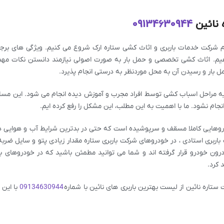
 نائین
09134630944
 نام شرکت خدمات باربری و اثاث کشی ستاره ارک شروع می کنیم. ویژگی های بر
دهیم. اثاث کشی تخصصی و حمل بار به صورت اصولی نیازمند دانستن نکات مه
 بار و رسیدن آن به محل موردنظر به درستی انجام پذیرد.
کلیه مراحل اسباب کشی توسط افراد مجرب و آموزش دیده انجام می شود. این مسال
جام نشود. ما با اهمیت به این مطلب، این مشکل را رفع کرده ایم.
خودروهایی کاملا مسقف و سرپوشیده است که حتی در بدترین شرایط آب و هوایی 
 باربری استادی ، در خودروهای شرکت باربری ستاره مقدار زیادی پتو و سایل ضربه 
رون خودرو قرار گرفته اند و شما می توانید مطمئن باشید که در خودروهای با
 کرد.
ستاره نائین از لیست بهترین باربری های نائین با شماره
09134630944
با این 