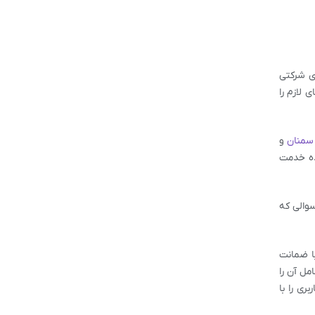
ی شرکتی
 لازم را
سمنان
و
ده خدمت
سوالی که
با ضمانت
ل آن را
ری را با