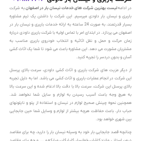
در ادامه
لیست بهترین شرکت های خدمات نیسان بار در اصفهان
به شرکت
باربری و نیسان بار داودی میرسیم. این شرکت با داشتن یک تیم مشاوره
بسیار قدرتمند، به صورت 24 ساعته به ارائه خدمات باربری و نیسان بار در
اصفهان می پردازد. در ابتدای امر با تماس اولیه با شرکت باربری داودی درباره
زمان حرکت و حمل و نقل اثاثیه و انتخاب خودروی باربری مناسب به
مشتریان مشورت می دهد. این مشاوره باعث می شود تا شما یک اثاث کشی
آسان و بدون دردسر را تجربه کنید.
از دیگر مزیت های شرکت باربری و اثاث کشی داودی، سرعت بالای پرسنل
این شرکت در انجام عملیات باربری و اثاث کشی می باشد. اما به دلیل تجربه
بالای پرسنل این شرکت، سرعت بالا با دقت بالا ادغام شده و این سرعت بالا
به هیچ وجه باعث آسیب رسیدن به لوازم و سایل شما نخواهد شد.
همچنین نحوه چینش صحیح لوازم در نیسان و استفاده از پتو و نایلونهای
حباب دار، باعث حفاظت هرچه بیشتر از لوازم و وسایل شما حین جابجایی
بین شهری خواهد بود.
چنانچه قصد جابجایی بار خود به وسیله نیسان بار را دارید، چه برای مقاصد
درون استانی مانند
کاشان،
خوانسار،
گلپایگان،
مبارکه
و …. و چه برای مقاصد