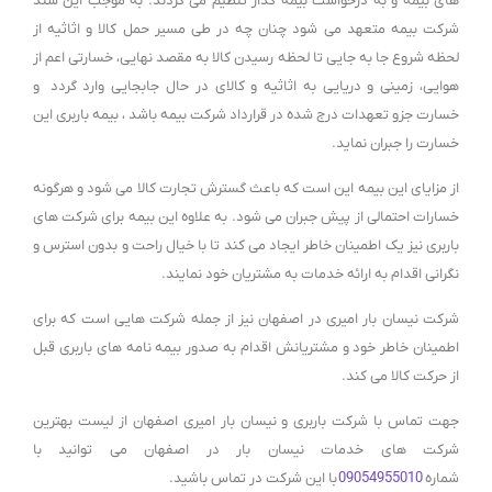
های بیمه و به درخواست بیمه گذار تنظیم می گردند. به موجب این سند
شرکت بیمه متعهد می شود چنان چه در طی مسیر حمل کالا و اثاثیه از
لحظه شروع جا به جایی تا لحظه رسیدن کالا به مقصد نهایی، خسارتی اعم از
هوایی، زمینی و دریایی به اثاثیه و کالای در حال جابجایی وارد گردد و
خسارت جزو تعهدات درج شده در قرارداد شرکت بیمه باشد ، بیمه باربری این
خسارت را جبران نماید.
از مزایای این بیمه این است که باعث گسترش تجارت کالا می شود و هرگونه
خسارات احتمالی از پیش جبران می شود. به علاوه این بیمه برای شرکت های
باربری نیز یک اطمینان خاطر ایجاد می کند تا با خیال راحت و بدون استرس و
نگرانی اقدام به ارائه خدمات به مشتریان خود نمایند.
شرکت نیسان بار امیری در اصفهان نیز از جمله شرکت هایی است که برای
اطمینان خاطر خود و مشتریانش اقدام به صدور بیمه نامه های باربری قبل
از حرکت کالا می کند.
جهت تماس با شرکت باربری و نیسان بار امیری اصفهان از لیست بهترین
شرکت های خدمات نیسان بار در اصفهان می توانید با
شماره
09054955010
با این شرکت در تماس باشید.