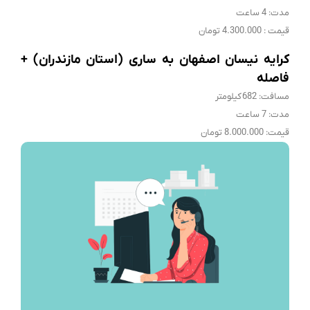
مدت: 4 ساعت
قیمت : 4.300.000 تومان
کرایه نیسان اصفهان به ساری (استان مازندران) +
فاصله
مسافت: 682 کیلومتر
مدت: 7 ساعت
قیمت: 8.000.000 تومان