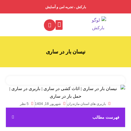
بارکش ، تجربه امن و آسایش
خدمات ما
درباره ما
جدول تعرفه باربری
فهرست باربری‌ها
نیسان بار در ساری
باربری های استان مازندران
شهریور 18, 1404
5 نظر
فهرست مطالب