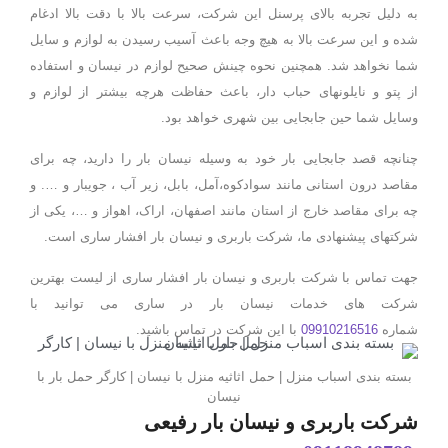
به دلیل تجربه بالای پرسنل این شرکت، سرعت بالا با دقت بالا ادغام
شده و این سرعت بالا به هیچ وجه باعث آسیب رسیدن به لوازم و سایل
شما نخواهد شد. همچنین نحوه چینش صحیح لوازم در نیسان و استفاده
از پتو و نایلونهای حباب دار، باعث حفاظت هرچه بیشتر از لوازم و
وسایل شما حین جابجایی بین شهری خواهد بود.
چنانچه قصد جابجایی بار خود به وسیله نیسان بار را دارید، چه برای
مقاصد درون استانی مانند
سوادکوه،آمل،
بابل،
زیر آب
،
جویبار
و …. و
چه برای مقاصد خارج از استان مانند
اصفهان،
اراک،
اهواز
و …، یکی از
شرکتهای پیشنهادی ما، شرکت باربری و نیسان بار افشار ساری است.
جهت تماس با شرکت باربری و نیسان بار افشار ساری از لیست بهترین
شرکت های خدمات نیسان بار در ساری می توانید با
شماره
09910216516
با این شرکت در تماس باشید.
بسته بندی اسباب منزل | حمل اثاثیه منزل با نیسان | کارگر حمل بار با
نیسان
شرکت باربری و نیسان بار رفیعی