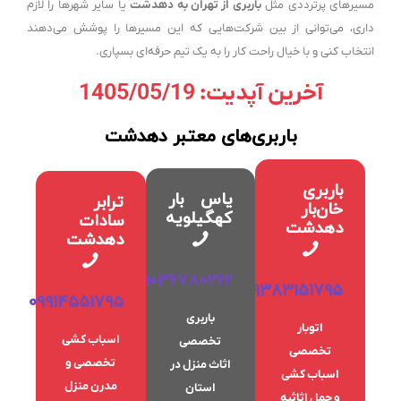
مسیرهای پرترددی مثل
باربری از تهران به دهدشت
یا سایر شهرها را لازم
داری، می‌توانی از بین شرکت‌هایی که این مسیرها را پوشش می‌دهند
انتخاب کنی و با خیال راحت کار را به یک تیم حرفه‌ای بسپاری.
آخرین آپدیت: 1405/05/19
باربری‌های معتبر دهدشت
باربری
یاس بار
ترابر
خان‌بار
کهگیلویه
سادات
دهدشت
دهدشت
09036780262
09383151795
09914551795
باربری
اتوبار
اسباب کشی
تخصصی
تخصصی
تخصصی و
اثاث منزل در
اسباب کشی
مدرن منزل
استان
و حمل اثاثیه