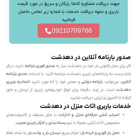
جهت دریافت مشاوره کاملا رایگان و سریع در مورد قیمت
باربری و نحوه دریافت خدمات با شماره زیر تماس حاصل
فرمایید
09210709766
صدور بارنامه آنلاین در دهدشت
اگر برای حمل قانونی بار خود در دهدشت نیاز به
صدور فوری بارنامه
دارید، دیگر
لازم نیست به پایانه‌های باربری دهدشت مراجعه کنید. با خدمات
صدور بارنامه
آنلاین
، می‌توانید
بارنامه دولتی
و معتبر خود را که مورد تایید
اتحادیه باربری
دهدشت
است، در چند دقیقه برای انواع خودروهای باربری از نیسان و خاور
گرفته تا کامیون و تریلی دریافت نمایید.
خدمات باربری اثاث منزل در دهدشت
اسباب کشی حرفه‌ای منزل و ادارات:
با خاور مسقف و کامیونت‌های
مخصوص اثاث کشی، همراه با تیم
بسته بندی
و
کارگر باربری مجرب
.
حمل بار فوری و خرده بار:
اعزام سریع
نیسان بار
و
وانت بار
به تمام نقاط