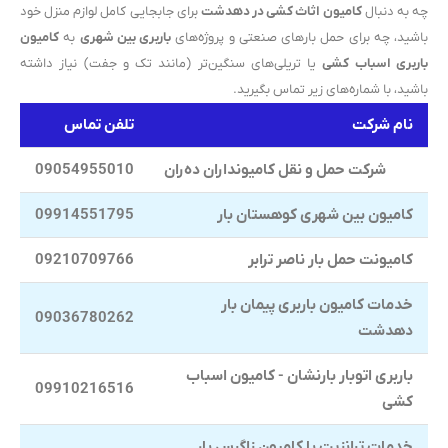
چه به دنبال
کامیون اثاث کشی در دهدشت
برای جابجایی کامل لوازم منزل خود
باشید، چه برای حمل بارهای صنعتی و پروژه‌های
باربری بین شهری
به
کامیون
باربری اسباب کشی
یا تریلی‌های سنگین‌تر (مانند تک و جفت) نیاز داشته
باشید، با شماره‌های زیر تماس بگیرید.
نام شرکت
تلفن تماس
شرکت حمل و نقل كاميونداران ده‌ران
09054955010
کامیون بین شهری کوهستان بار
09914551795
کامیونت حمل بار ناصر ترابر
09210709766
خدمات کامیون باربری پيمان بار
09036780262
دهدشت
باربری اتوبار بارنشان - کامیون اسباب
09910216516
کشی
خدمات ترانزیت با کامیون زاگرس بار