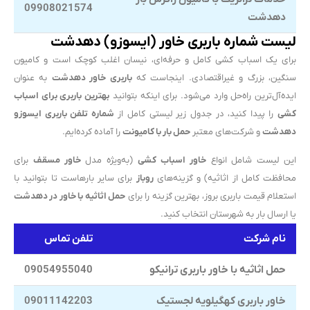
09908021574
دهدشت
لیست شماره باربری خاور (ایسوزو) دهدشت
برای یک اسباب کشی کامل و حرفه‌ای، نیسان اغلب کوچک است و کامیون
سنگین، بزرگ و غیراقتصادی. اینجاست که
باربری خاور دهدشت
به عنوان
ایده‌آل‌ترین راه‌حل وارد می‌شود. برای اینکه بتوانید
بهترین باربری برای اسباب
کشی
را پیدا کنید، در جدول زیر لیستی کامل از
شماره تلفن باربری ایسوزو
دهدشت
و شرکت‌های معتبر
حمل بار با کامیونت
را آماده کرده‌ایم.
این لیست شامل انواع
خاور اسباب کشی
(به‌ویژه مدل
خاور مسقف
برای
محافظت کامل از اثاثیه) و گزینه‌های
روباز
برای سایر بارهاست تا بتوانید با
استعلام قیمت باربری بروز، بهترین گزینه را برای
حمل اثاثیه با خاور در دهدشت
یا ارسال بار به شهرستان انتخاب کنید.
نام شرکت
تلفن تماس
حمل اثاثیه با خاور باربری ترانیکو
09054955040
خاور باربری کهگیلویه لجستیک
09011142203