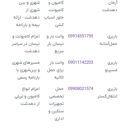
آرمان
کامیون و
شهری و بین
دهدشت
کامیونت،
شهری از
خاور اسباب
دهدشت - ارائه
کشی
بیمه و بارنامه
باربری
09914551795
وانت بار و
اعزام کامیونت و
حمل‌آسانه
نیسان بار
نیسان در سراسر
سریع
دهدشت
باربری
09011142203
وانت بار
مسیرهای شهری
مسیرنو
برای حمل
و بین‌شهری با
اثاثیه
بارنامه رسمی
باربری
09908021574
حمل
اعزام انواع
انتقال‌گستر
تخصصی
کامیون و تریلی
تجهیزات
از دهدشت
سنگین و
اداری