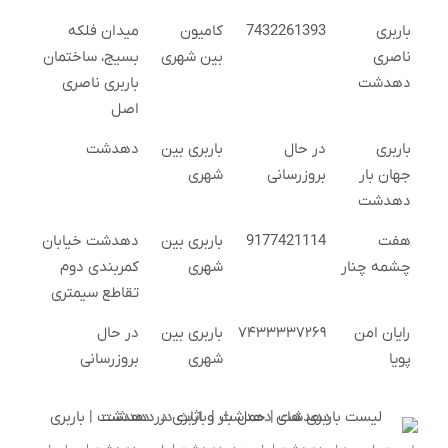
باربری
7432261393
کامیون
میدان فلکه
ناصری
بین شهری
بسیج، ساختمان
دهدشت
باربری ناصری
اصل
باربری
در حال
باربری بین
دهدشت
جهان بار
بروزرسانی
شهری
دهدشت
هفت
9177421114
باربری بین
دهدشت خیابان
چشمه چنار
شهری
کمربندی دوم
تقاطع سیمتری
رایان امن
۷۴۳۳۳۳۷۲۶۹
باربری بین
در حال
پویا
شهری
بروزرسانی