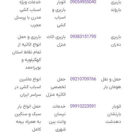
باربری
09054955040
اتوبار
خدمات ویژه
باروَند
باربری و
اسباب کشی
اسباب
مدرن با پرسنل
کشی
مجرب
باربری
09383151795
باربری اثاث
باربری و حمل
ده‌ران
منزل
انواع اثاثیه از
تمام نقاط استان
کهگیلویه و
بویراحمد
حمل و نقل
09210709766
حمل
انواع ماشین
هومان بار
تخصصی
اسباب کشی در
اثاثیه منزل
سراسر ایران
اتوبار
09910223591
خدمات
حمل انواع بار
بارنشان
نیسان
سبک و سنگین
دهدشت
وانت بین
به همراه بیمه
شهری
کامل