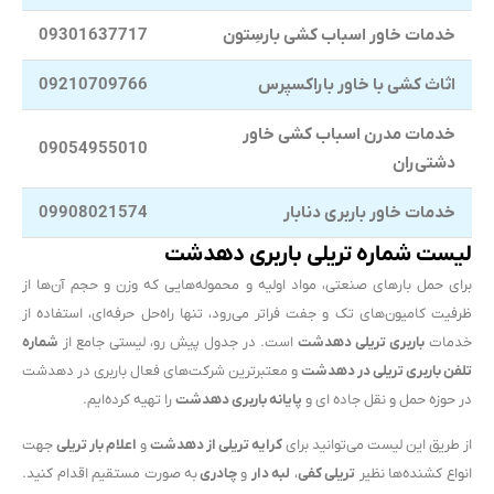
خدمات خاور اسباب کشی بارسِتون
09301637717
اثاث کشی با خاور باراکسپرس
09210709766
خدمات مدرن اسباب کشی خاور
09054955010
دشتی‌ران
خدمات خاور باربری دنابار
09908021574
لیست شماره تریلی باربری دهدشت
برای حمل بارهای صنعتی، مواد اولیه و محموله‌هایی که وزن و حجم آن‌ها از
ظرفیت کامیون‌های تک و جفت فراتر می‌رود، تنها راه‌حل حرفه‌ای، استفاده از
خدمات
باربری تریلی دهدشت
است. در جدول پیش رو، لیستی جامع از
شماره
تلفن باربری تریلی در دهدشت
و معتبرترین شرکت‌های فعال باربری در دهدشت
در حوزه حمل و نقل جاده ای و
پایانه باربری دهدشت
را تهیه کرده‌ایم.
از طریق این لیست می‌توانید برای
کرایه تریلی از دهدشت
و
اعلام بار تریلی
جهت
انواع کشنده‌ها نظیر
تریلی کفی
،
لبه دار
و
چادری
به صورت مستقیم اقدام کنید.