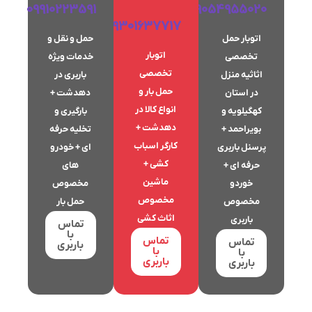
09910223591
09054955020
09301637717
اتوبار حمل
حمل و نقل و
اتوبار
تخصصی
خدمات ویژه
تخصصی
اثاثیه منزل
باربری در
حمل بار و
در استان
دهدشت +
انواع کالا در
کهگیلویه و
بارگیری و
دهدشت +
بویراحمد +
تخلیه حرفه
کارگر اسباب
پرسنل باربری
ای + خودرو
کشی +
حرفه ای +
های
ماشین
خوردو
مخصوص
مخصوص
مخصوص
حمل بار
اثاث کشی
باربری
تماس
با
تماس
تماس
باربری
با
با
باربری
باربری