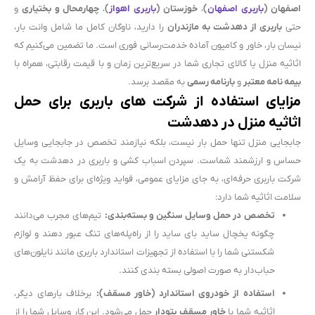
اصفهان (
باربری اصفهان
)
،
خوزستان (
باربری اهواز
)
،
چهارمحال و بختیاری
و
حتی
باربری از دهدشت به مازندران
را دارید، ناوگان کامل ما شامل وانت بار،
نیسان بار، خاور و کامیون آماده خدمت‌رسانی فوری است. ما تضمین می‌کنیم که
اثاثیه منزل یا کالای تجاری شما در سریع‌ترین زمان و با قیمت رقابتی، همراه با
بیمه نامه معتبر
و
بارنامه رسمی
به مقصد برسد.
مزایای استفاده از شرکت های باربری برای حمل
اثاثیه منزل در دهدشت
جابجایی منزل تنها حمل بار نیست، بلکه نیازمند تخصص در جابجایی وسایل
حساس و ارزشمند شماست. سپردن اسباب کشی و باربری در دهدشت به یک
شرکت باربری حرفه‌ای، به جای مزایای عمومی، فواید ویژه‌ای برای حفظ آرامش و
سلامت اثاثیه شما دارد:
تخصص در حمل وسایل سنگین و بسته‌بندی:
تیم‌های مجرب می‌دانند
چگونه یخچال ساید بای ساید را از راه‌پله‌های تنگ عبور دهند و لوازم
شکستنی شما را با استفاده از تجهیزات استاندارد باربری مانند نایلون‌های
حباب‌دار به صورت اصولی بسته بندی کنند.
استفاده از خودروی استاندارد (خاور مسقف):
برخلاف بارهای دیگر،
اثاثیه شما با
خاور مسقف پتودار
حمل می‌شود. این کار وسایل شما را از