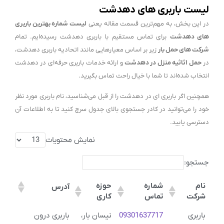
لیست باربری های دهدشت
در این بخش، به مهم‌ترین قسمت مقاله یعنی
لیست شماره بهترین باربری
های دهدشت
برای تماس مستقیم با باربری دهدشت رسیده‌ایم. تمام
شرکت های حمل بار
زیر بر اساس معیارهایی مانند اتحادیه باربری دهدشت،
در
حمل اثاثیه منزل در دهدشت
و ارائه خدمات باربری حرفه‌ای در دهدشت
انتخاب شده‌اند تا شما با خیال راحت تماس بگیرید.
همچنین اگر باربری ای در دهدشت را از قبل می‌شناسید، نام باربری مورد نظر
خود را می‌توانید در کادر جستجوی بالای جدول سرچ کنید تا به اطلاعات آن
دسترسی یابید.
نمایش محتویات
جستجو:
نام
شماره
حوزه
آدرس
شرکت
تماس
کاری
نام
شماره
حوزه
آدرس
باربری
09301637717
نیسان بار،
باربری درون
شرکت
تماس
کاری