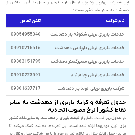
این شماره‌ها بهترین راه برای
ارسال بار با تریلی
و
حمل بار فوق سنگین
از
دهدشت به تمام نقاط کشور هستند.
نام شرکت
تلفن تماس
خدمات باربری تریلی شکوفه بار دهدشت
09054955040
خدمات باربری تریلی بارپلاس دهدشت
09910216516
خدمات باربری تریلی مسیرگستر دهدشت
09383151795
خدمات باربری تریلی چرام ترابر
09910223591
شرکت باربری تریلی الوند بار دهدشت
09301637717
جدول تعرفه و کرایه باربری از دهدشت به سایر
نقاط کشور | نرخ مصوب اتحادیه
در
جدول زیر
، لیست کاملی از
قیمت باربری از دهدشت به سایر نقاط کشور
برای انواع خودروها ارائه شده است. این تعرفه‌ها به شما کمک می‌کند تا
هزینه
حمل اثاث منزل
یا کالای تجاری خود را با هر
شرکت حمل و نقل در