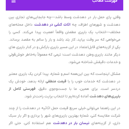
فهرست مطالب
وقتی پای حمل بار در دهدشت وسط باشد—چه جابجایی‌های تجاری بین
دهدشت و شهرهای اطراف، چه
اثاث کشی در دهدشت
داخل محله‌های
مختلف—انتخاب یک باربری مطمئن واقعاً اهمیت پیدا می‌کند. کسی را
می‌خواهی که سر وقت بیاید، کار بلد باشد و بار را سالم به مقصد برساند.
یکی از گزینه‌های قابل‌اعتماد در این مسیر باربری بارکش و در کنار باربری های
دیگر مانند باربری وطن دهدشت است؛ تیمی که معمولاً به‌خاطر خوش‌قولی
و خدمات دقیقش شناخته می‌شود.
مشکل اینجاست که بین این‌همه اسم و شماره، پیدا کردن یک باربری معتبر
در دهدشت که خدمات خوب را با
قیمت منطقی
ارائه بدهد، خودش یک
دردسر است. برای همین، ما با جست‌وجوی دقیق،
فهرستی کامل از
باربری‌های دهدشت
آماده کرده‌ایم تا انتخاب برایت راحت‌تر شود.
در این راهنما می‌توانی خیلی سریع قیمت حمل اثاثیه در دهدشت را از چند
شرکت مقایسه کنی، شماره بهترین باربری‌های شهر را برداری و اگر بار سبک
داری، از گزینه‌های
نیسان بار در دهدشت
هم استفاده کنی. حتی اگر