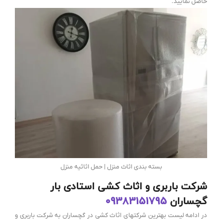
حاصل نمایید.
بسته بندی اثاث منزل | حمل اثاثیه منزل
شرکت باربری و اثاث کشی استادی بار
گچساران
09383151795
در ادامه لیست بهترین شرکتهای اثاث کشی در گچساران به شرکت باربری و