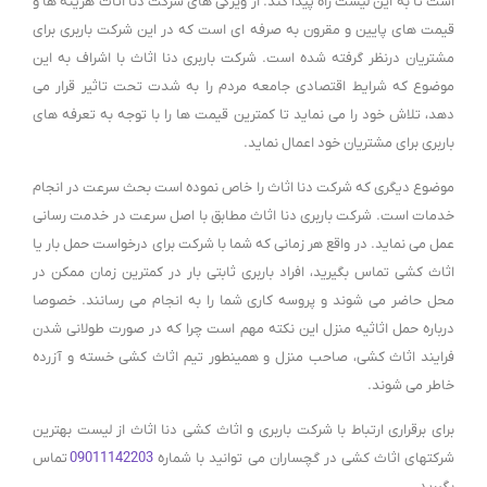
است تا به این لیست راه پیدا کند. از ویژگی های شرکت دنا اثاث هزینه ها و
قیمت های پایین و مقرون به صرفه ای است که در این شرکت باربری برای
مشتریان درنظر گرفته شده است. شرکت باربری دنا اثاث با اشراف به این
موضوع که شرایط اقتصادی جامعه مردم را به شدت تحت تاثیر قرار می
دهد، تلاش خود را می نماید تا کمترین قیمت ها را با توجه به تعرفه های
باربری برای مشتریان خود اعمال نماید.
موضوع دیگری که شرکت دنا اثاث را خاص نموده است بحث سرعت در انجام
خدمات است. شرکت باربری دنا اثاث مطابق با اصل سرعت در خدمت رسانی
عمل می نماید. در واقع هر زمانی که شما با شرکت برای درخواست حمل بار یا
اثاث کشی تماس بگیرید، افراد باربری ثابتی بار در کمترین زمان ممکن در
محل حاضر می شوند و پروسه کاری شما را به انجام می رسانند. خصوصا
درباره حمل اثاثیه منزل این نکته مهم است چرا که در صورت طولانی شدن
فرایند اثاث کشی، صاحب منزل و همینطور تیم اثاث کشی خسته و آزرده
خاطر می شوند.
برای برقراری ارتباط با شرکت باربری و اثاث کشی دنا اثاث از لیست بهترین
شرکتهای اثاث کشی در گچساران می توانید با شماره
09011142203
تماس
بگیرید.