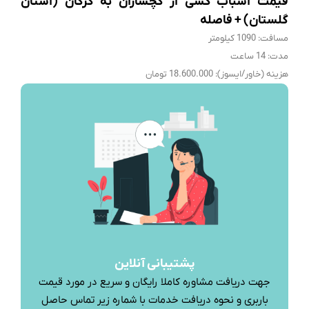
قیمت اسباب کشی از گچساران به گرگان (استان
گلستان) + فاصله
مسافت: 1090 کیلومتر
مدت: 14 ساعت
هزینه (خاور/ایسوز): 18.600.000 تومان
پشتیبانی آنلاین
جهت دریافت مشاوره کاملا رایگان و سریع در مورد قیمت
باربری و نحوه دریافت خدمات با شماره زیر تماس حاصل