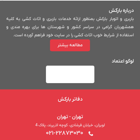
ادامه مطلب »
درباره بارکش
باربری و اتوبار بارکش بمنظور ارائه خدمات باربری و اثاث کشی به کلیه
همشهریان گرامی در سراسر کشور و شهرستان ها برای بهره مندی و
استفاده از شرایط خوب اثاث کشی را در سایت خود فراهم آورده است.
مطالعه بیشتر
لوگو اعتماد
دفاتر بارکش
باربری در ارومیه | 09301637717
تهران - تهران
لویزان، خیابان فرشادی، کوچه اذرپرند، پلاک 4
ادامه مطلب »
021-22873030