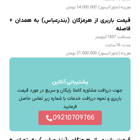
هزینه (خاور/ایسوز): 14.000.000 تومان
قیمت باربری از هرمزگان (بندرعباس) به همدان +
فاصله
مسافت: 1437 کیلومتر
مدت: 16 ساعت
هزینه (خاور/ایسوز): 21.000.000 تومان
پشتیبانی آنلاین
جهت دریافت مشاوره کاملا رایگان و سریع در مورد قیمت
باربری و نحوه دریافت خدمات با شماره زیر تماس حاصل
فرمایید
09210709766