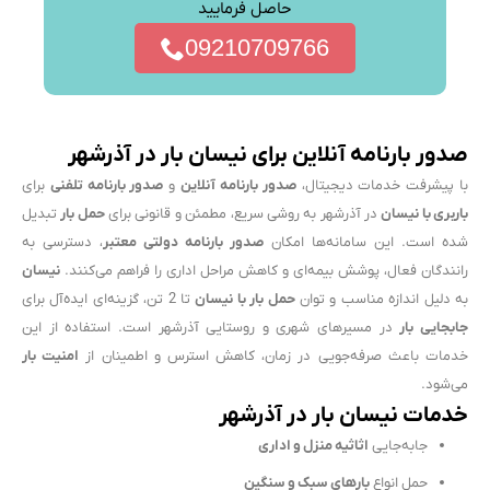
حاصل فرمایید
09210709766
صدور بارنامه آنلاین برای نیسان بار در آذرشهر
با پیشرفت خدمات دیجیتال،
صدور بارنامه آنلاین
و
صدور بارنامه تلفنی
برای
باربری با نیسان
در آذرشهر به روشی سریع، مطمئن و قانونی برای
حمل بار
تبدیل
شده است. این سامانه‌ها امکان
صدور بارنامه دولتی معتبر
، دسترسی به
رانندگان فعال، پوشش بیمه‌ای و کاهش مراحل اداری را فراهم می‌کنند.
نیسان
به دلیل اندازه مناسب و توان
حمل بار با نیسان
تا 2 تن، گزینه‌ای ایده‌آل برای
جابجایی بار
در مسیرهای شهری و روستایی آذرشهر است. استفاده از این
خدمات باعث صرفه‌جویی در زمان، کاهش استرس و اطمینان از
امنیت بار
می‌شود.
خدمات نیسان بار در آذرشهر
جابه‌جایی
اثاثیه منزل و اداری
حمل انواع
بارهای سبک و سنگین