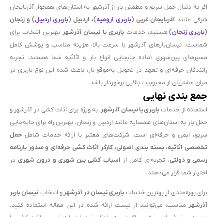
اگر به دنبال حمل سریع و مطمئن بار از آذرشهر به استان‌های همجوار آذربایجان
شرقی مانند
آذربایجان غربی (
باربری ارومیه
)، اردبیل (
باربری اردبیل
) و زنجان
(
باربری زنجان
)
هستید، خدمات
باربری با نیسان آذرشهر
بهترین انتخاب برای
شماست. نیسان‌بارهای آذرشهر با سرعت بالا، هزینه مناسب و پوشش کامل
مسیرهای بین‌شهری آماده جابجایی انواع بار و اثاثیه شما هستند. تجربه
رانندگان حرفه‌ای و تعهد در تحویل به‌موقع بار، باعث شده این نوع باربری در
میان مشتریان از محبوبیت بالایی برخوردار باشد.
جمع بندی نهایی
استفاده از خدمات
باربری با نیسان آذرشهر
، به ویژه برای اثاث کشی در آذرشهر و
حمل بار به استان‌های همسایه مانند اردبیل و زنجان، بهترین راه برای جابه‌جایی
سریع، ایمن و حرفه‌ای است. شرکت‌های معتبر با ارائه خدمات شامل
حمل
تخصصی اثاثیه، بسته بندی اصولی، کارگر اثاث کشی حرفه‌ای و صدور بارنامه
رسمی و دولتی
، تجربه‌ای کامل از
اسباب کشی بین شهری و درون شهری
در
اختیار شما قرار می‌دهند.
برای بهره‌مندی از بهترین خدمات
باربری نیسان در آذرشهر
و انتخاب
نیسان باربر
آذرشهر
مناسب، می‌توانید از لیست ارائه شده در این مقاله استفاده کنید.