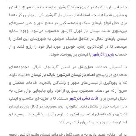
جابجایی بار و اثاثیه در شهری مانند آذرشهر، نیازمند خدمات سریع، مطمئن
و مقرون‌به‌صرفه است. استفاده از نیسان بار آذرشهر یکی از بهترین گزینه‌ها
برای حمل انواع بارهای سبک و نیمه‌سنگین در سطح شهر و حتی مسیرهای
بین‌شهری مانند نیسان بار تهران آذرشهر محسوب می‌شود. وجود شماره
نیسان بارهای فعال در مناطق مختلف آذرشهر، به شهروندان این امکان را
می‌دهد تا در کوتاه‌ترین زمان، خودروی مورد نیاز خود را رزرو کنند و از
خدمات
باربری آذرشهر
با نیسان بار بهره‌مند شوند.
با گسترش خدمات حمل‌ونقل در استان آذربایجان شرقی، مجموعه‌های
متعددی در زمینه‌ی
اعلام بار نیسان آذرشهر
و
پایانه بار نیسان
فعالیت دارند
که با بهره‌گیری از نیسان‌های مجهز و رانندگان باتجربه، خدمات مطمئن و
سریع ارائه می‌دهند. همچنین، بسیاری از افراد برای جابجایی لوازم منزل، به
دنبال نیسان برای
اثاث کشی آذرشهر
هستند تا با هزینه‌ای مناسب و ایمنی
بالا، اسباب خود را منتقل کنند. علاوه بر این، عضویت در کانال باربری نیسان
آذرشهردر شبکه‌های اجتماعی، امکان دسترسی آسان به قیمت‌ها، مسیرها و
اعلام بارهای روز را برای کاربران فراهم می‌کند.
در این مقاله قصد داریم به بررسی کامل خدمات نیسان وانت آذرشهر، نحوه