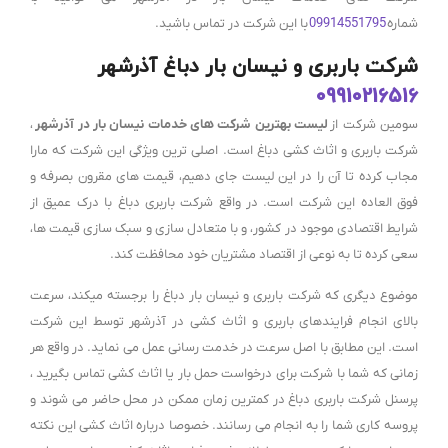
شماره
09914551795
با این شرکت در تماس باشید.
شرکت باربری و نیسان بار دباغ آذرشهر
09910216516
سومین شرکت از
لیست بهترین شرکت های خدمات نیسان بار در آذرشهر
،
شرکت باربری و اثاث کشی دباغ است. اصلی ترین ویژگی این شرکت که مارا
مجاب کرده تا آن را در این لیست جای دهیم، قیمت های مقرون بصرفه و
فوق العاده این شرکت است. در واقع شرکت باربری دباغ با درک عمیق از
شرایط اقتصادی موجود در کشور، و با متعادل سازی و سبک سازی قیمت ها،
سعی کرده تا به نوعی از اقتصاد مشتریان خود محافظت کند.
موضوع دیگری که شرکت باربری و نیسان بار دباغ را برجسته میکند، سرعت
بالای انجام فرایندهای باربری و اثاث کشی در آذرشهر توسط این شرکت
است. این مطابق با اصل سرعت در خدمت رسانی عمل می نماید. در واقع هر
زمانی که شما با شرکت برای درخواست حمل بار یا اثاث کشی تماس بگیرید ،
پرسنل شرکت باربری دباغ در کمترین زمان ممکن در محل حاضر می شوند و
پروسه کاری شما را به انجام می رسانند. خصوصا درباره اثاث کشی این نکته