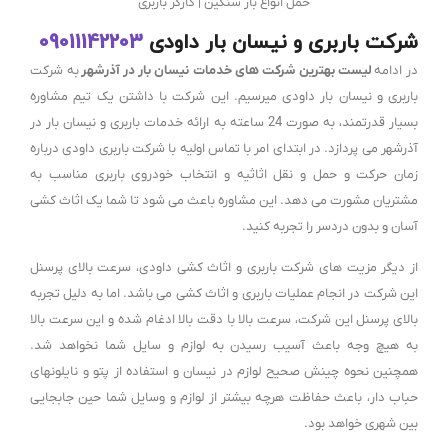
حمل انواع بار سنگین | کارگر باربری
شرکت باربری و نیسان بار داودی
09011142203
در ادامه
لیست بهترین شرکت های خدمات نیسان بار در آذرشهر
به شرکت
باربری و نیسان بار داودی میرسیم. این شرکت با داشتن یک تیم مشاوره
بسیار قدرتمند، به صورت 24 ساعته به ارائه خدمات باربری و نیسان بار در
آذرشهر می پردازد. در ابتدای امر با تماس اولیه با شرکت باربری داودی درباره
زمان حرکت و حمل و نقل اثاثیه و انتخاب خودروی باربری مناسب به
مشتریان مشورت می دهد. این مشاوره باعث می شود تا شما یک اثاث کشی
آسان و بدون دردسر را تجربه کنید.
از دیگر مزیت های شرکت باربری و اثاث کشی داودی، سرعت بالای پرسنل
این شرکت در انجام عملیات باربری و اثاث کشی می باشد. اما به دلیل تجربه
بالای پرسنل این شرکت، سرعت بالا با دقت بالا ادغام شده و این سرعت بالا
به هیچ وجه باعث آسیب رسیدن به لوازم و سایل شما نخواهد شد.
همچنین نحوه چینش صحیح لوازم در نیسان و استفاده از پتو و نایلونهای
حباب دار، باعث حفاظت هرچه بیشتر از لوازم و وسایل شما حین جابجایی
بین شهری خواهد بود.