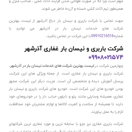
مهم است چرا که در صورت طولانی شدن فرایند اثاث کشی ، صاحب منزل و
همینطور تیم اثاث کشی خسته و آزرده خاطر می شوند.
جهت تماس با شرکت باربری و نیسان بار دباغ آذرشهر از لیست بهترین
شرکت های خدمات نیسان بار در آذرشهر می توانید با
شماره
09910216516
با این شرکت در تماس باشید.
شرکت باربری و نیسان بار غفاری آذرشهر
09908021574
چهارمین شرکت در
لیست بهترین شرکت های خدمات نیسان بار در آذرشهر
،
شرکت باربری و نیسان بار غفاری است. از جمله ویژگی های این شرکت،
پرسنل آموزش دیده و متخصص آن است. مزیت دیگر این شرکت، مجهز
بودن خودرو های این شرکت است. خودرو های شرکت باربری و نیسان بار
غفاری، همیشه وسایلی مانند پتو و نایلون حباب دار را در خودروهای خود
دارند تا همیشه از سلامت و کفیت کالاها و لوازم مشتریان خود محافظت
لازم را به عمل بیاورند.
شرکت باربری غفاری نیز جزو با سابقه ترین و مورد غفاری ترین شرکتهای
باربری و نیسان بار در استان آذربایجان شرقی است که سالیان متمادی در این