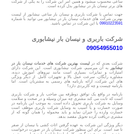
ساعی محسوب میشود و همین امر این شرکت را به یکی از شرکت
های برتر نیسان بار در نیشابور بدل کرده است.
جهت تماس با شرکت باربری و نیسان بار ساعی نیشابور از لیست
بهترین شرکت های خدمات نیسان بار در نیشابور می توانید با شماره
09910223591
با این شرکت در تماس باشید.
شرکت باربری و نیسان بار نیشابوری
09054955010
شرکت بعدی که در
لیست بهترین شرکت های خدمات نیسان بار در
نیشابور
به آن میرسیم، شرکت نیشابوری است. این شرکت دارای
امتیازات و تمایزات بسیاری است مانند نیروهای آموزش دیده،
مشاوره رایگان، سرعت عمل بالا و تجهیزات کامل. از دیگر ویژگی
های این شرکت، ارائه بارنامه های رسمی به مشتریان است. اما
بارنامه چیست و چه کاربردی دارد؟
بارنامه در واقع یک توافق دوطرفه بین صاحب بار و شرکت باربری
است که ثابت می کند مشتری چه میزان وسیله و در صحت و سلامت
وسایل به شرکت باربری تحویل داده است. به موجب این بارنامه در
صورت خسارت و یا آسیب به وسایل شرکت باربری موظف است
خسارت وارده را جبران نماید و باید محموله را همان گونه که از
مشتری دریافت کرده تحویل مقصد بدهد.
دیگر ویژگی این شرکت به عهده گرفتن اثاث کشی با نیسان از صفر
تا صد است. برای این منظور شرکت نیسان بار در صورت درخواست
مشتری برای به عهده گرفتن کار از ابتدا تا انتها وارد عمل می شود.