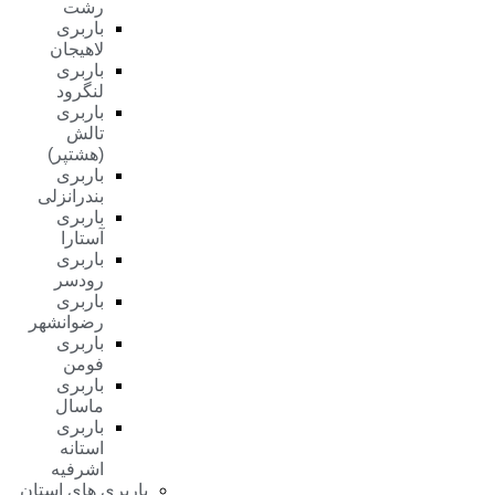
رشت
باربری
لاهیجان
باربری
لنگرود
باربری
تالش
(هشتپر)
باربری
بندرانزلی
باربری
آستارا
باربری
رودسر
باربری
رضوانشهر
باربری
فومن
باربری
ماسال
باربری
استانه
اشرفیه
باربری های استان