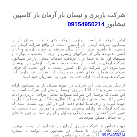
شرکت باربری و نیسان بار آرمان بار کاسپین
نیشابور
09154950214
اولین شرکت از لیست بهترین شرکت های خدمات نیسان بار در
نیشابور، شرکت آرمان بار کاسپین است. در واقع شرکت ارمان بار
کاسپین با داشتن بیش از 25 سال سابقه در حوزه باربری و اثاث
کشی، همیشه یکی از شرکتهای پیشرو و درجه 1 محسوب میگردد و
پیشنهاد اول ما به شما برای دریافت خدمات نیسان بار در نیشابور،
شرکت ارمان بار است. از جمله خدمات شرکت آرمان بار، پوشش
سراسری این شرکت در کل کشور است. به این معنی که فرقی
نمیکند که شما در کجای کشور به خدمات این شرکت نیاز دارید. این
شرکت همیشه آماده ارائه خدمات متنوع به مشتریان خود است.
از دیگر مزیت های این شرکت در حوزه نیسان بار در نیشابور، ارائه
خدمات سریع و 0 تا 100 باربری توسط پرسنل این شرکت است. به
این معنی که پرسنل این شرکت میتوانند تمامی مراحل باربری و اثاث
کشی را از بسته بندی و بارگیری تا انتقال و جایگذاری به طور کامل به
عهده گیرند و برای شما انجام دهند. این در کنار این مسئله است که
شرکت آرمان بار دارای پرسنلی متخصص و آموزش دیده هستند که
همین امر احتمال آسیب دیدگی وسایل و لوازم شما در حین جابجای
را به حداقل ممکن میرساند.
جهت تماس با شرکت باربری آرمان بار نیشابور از لیست بهترین
شرکت های باربری با نیسان در نیشابور می توانید با شماره
09154950214
با این شرکت در تماس باشید.