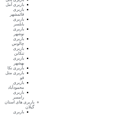
باربری آمل
باربری
قائمشهر
باربری
بابلسر
باربری
نوشهر
باربری
چالوس
باربری
تنکابن
باربری
بهشهر
باربری نکا
باربری متل
قو
باربری
محمودآباد
باربری
رامسر
باربری های استان
گیلان
باربری