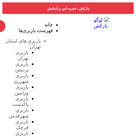
بارکش ، تجربه امن و آسایش
خانه
فهرست باربری‌ها
باربری های استان
تهران
باربری
تهران
باربری
پردیس
باربری
شهرری
باربری
ورامین
باربری
پاکدشت
باربری
شهرقدس
باربری
قرچک
باربری