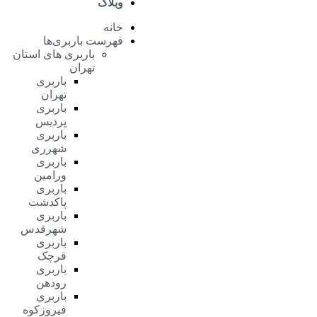
وبلاگ
خانه
فهرست باربری‌ها
باربری های استان
تهران
باربری
تهران
باربری
پردیس
باربری
شهرری
باربری
ورامین
باربری
پاکدشت
باربری
شهرقدس
باربری
قرچک
باربری
رودهن
باربری
فیروزکوه