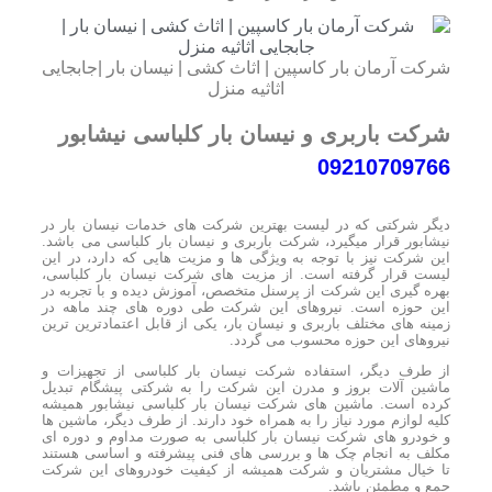
شرکت آرمان بار کاسپین | اثاث کشی | نیسان بار |جابجایی
اثاثیه منزل
شرکت باربری و نیسان بار کلباسی نیشابور
09210709766
دیگر شرکتی که در لیست بهترین شرکت های خدمات نیسان بار در
نیشابور قرار میگیرد، شرکت باربری و نیسان بار کلباسی می باشد.
این شرکت نیز با توجه به ویژگی ها و مزیت هایی که دارد، در این
لیست قرار گرفته است. از مزیت های شرکت نیسان بار کلباسی،
بهره گیری این شرکت از پرسنل متخصص، آموزش دیده و با تجربه در
این حوزه است. نیروهای این شرکت طی دوره های چند ماهه در
زمینه های مختلف باربری و نیسان بار، یکی از قابل اعتمادترین ترین
نیروهای این حوزه محسوب می گردد.
از طرف دیگر، استفاده شرکت نیسان بار کلباسی از تجهیزات و
ماشین آلات بروز و مدرن این شرکت را به شرکتی پیشگام تبدیل
کرده است. ماشین های شرکت نیسان بار کلباسی نیشابور همیشه
کلیه لوازم مورد نیاز را به همراه خود دارند. از طرف دیگر، ماشین ها
و خودرو های شرکت نیسان بار کلباسی به صورت مداوم و دوره ای
مکلف به انجام چک ها و بررسی های فنی پیشرفته و اساسی هستند
تا خیال مشتریان و شرکت همیشه از کیفیت خودروهای این شرکت
جمع و مطمئن باشد.