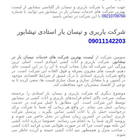
جهت تماس با شرکت باربری و نیسان بار کلباسی نیشابور از لیست
بهترین شرکت های خدمات نیسان بار در نیشابور می توانید با شماره
09210709766
با این شرکت در تماس باشید.
شرکت باربری و نیسان بار استادی نیشابور
09011142203
سومین شرکت از
لیست بهترین شرکت های خدمات نیسان بار در
نیشابور
، شرکت باربری و اثاث کشی استادی است. اصلی ترین
ویژگی این شرکت که مارا مجاب کرده تا آن را در این لیست جای
دهیم، قیمت های مقرون بصرفه و فوق العاده این شرکت است. در
واقع شرکت باربری استادی با درک عمیق از شرایط اقتصادی موجود
در کشور، و با متعادل سازی و سبک سازی قیمت ها، سعی کرده تا به
نوعی از اقتصاد مشتریان خود محافظت کند.
موضوع دیگری که شرکت باربری و نیسان بار استادی را برجسته
میکند، سرعت بالای انجام فرایندهای باربری و اثاث کشی در نیشابور
توسط این شرکت است. این مطابق با اصل سرعت در خدمت
رسانی عمل می نماید. در واقع هر زمانی که شما با شرکت برای
درخواست حمل بار یا اثاث کشی تماس بگیرید ، پرسنل شرکت
باربری ایمانی در کمترین زمان ممکن در محل حاضر می شوند و
پروسه کاری شما را به انجام می رسانند. خصوصا درباره اثاث کشی
این نکته مهم است چرا که در صورت طولانی شدن فرایند اثاث کشی
، صاحب منزل و همینطور تیم اثاث کشی خسته و آزرده خاطر می
شوند.