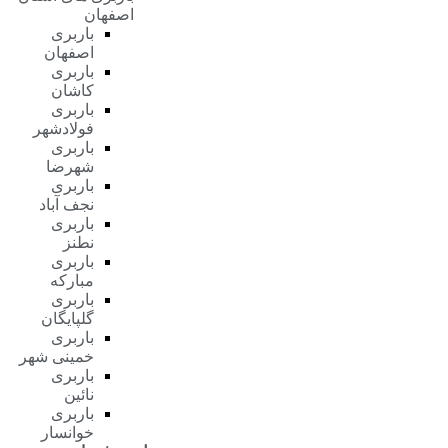
اصفهان
باربری
اصفهان
باربری
کاشان
باربری
فولادشهر
باربری
شهرضا
باربری
نجف آباد
باربری
نطنز
باربری
مبارکه
باربری
گلپایگان
باربری
خمینی شهر
باربری
نائین
باربری
خوانسار