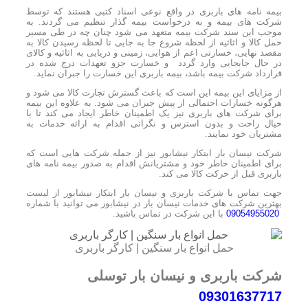
بیمه نامه های باربری در واقع نوعی اسناد کتبی هستند که توسط
شرکت های بیمه و به درخواست بیمه گذار تنظیم می گردند. به
موجب این سند شرکت بیمه متعهد می شود چنان چه در طی مسیر
حمل کالا و اثاثیه از لحظه شروع جا به جایی تا لحظه رسیدن کالا به
مقصد نهایی، خسارتی اعم از هوایی، زمینی و دریایی به اثاثیه و کالای
در حال جابجایی وارد گردد و خسارت جزو تعهدات درج شده در
قرارداد شرکت بیمه باشد، بیمه باربری این خسارت را جبران نماید.
از مزایای این بیمه این است که باعث گسترش تجارت کالا می شود و
هرگونه خسارات احتمالی از پیش جبران می شود. به علاوه این بیمه
برای شرکت های باربری نیز یک اطمینان خاطر ایجاد می کند تا با
خیال راحت و بدون استرس و نگرانی اقدام به ارائه خدمات به
مشتریان خود نمایند.
شرکت نیسان بار ابتکار نیشابور نیز از جمله شرکت هایی است که
برای اطمینان خاطر خود و مشتریانش اقدام به صدور بیمه نامه های
باربری قبل از حرکت کالا می کند.
جهت تماس با شرکت باربری و نیسان بار ابتکار نیشابور از لیست
بهترین شرکت های خدمات نیسان بار در نیشابور می توانید با شماره
09054955020
با این شرکت در تماس باشید.
حمل انواع بار سنگین | کارگر باربری
شرکت باربری و نیسان بار توسلی
09301637717