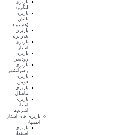
باربری
لنگرود
باربری
تالش
(هشتپر)
باربری
بندرانزلی
باربری
آستارا
باربری
رودسر
باربری
رضوانشهر
باربری
فومن
باربری
ماسال
باربری
استانه
اشرفیه
باربری های استان
اصفهان
باربری
اصفهان