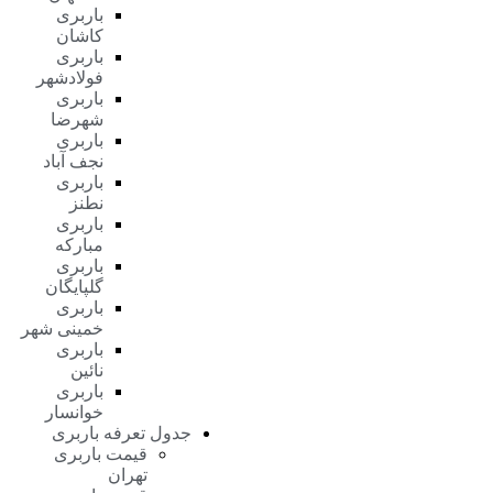
باربری
کاشان
باربری
فولادشهر
باربری
شهرضا
باربری
نجف آباد
باربری
نطنز
باربری
مبارکه
باربری
گلپایگان
باربری
خمینی شهر
باربری
نائین
باربری
خوانسار
جدول تعرفه باربری
قیمت باربری
تهران