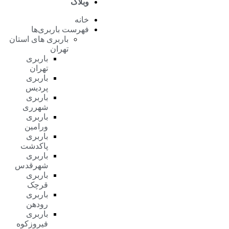
وبلاگ
خانه
فهرست باربری‌ها
باربری های استان
تهران
باربری
تهران
باربری
پردیس
باربری
شهرری
باربری
ورامین
باربری
پاکدشت
باربری
شهرقدس
باربری
قرچک
باربری
رودهن
باربری
فیروزکوه