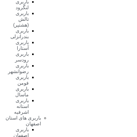
باربری
لنگرود
باربری
تالش
(هشتپر)
باربری
بندرانزلی
باربری
آستارا
باربری
رودسر
باربری
رضوانشهر
باربری
فومن
باربری
ماسال
باربری
استانه
اشرفیه
باربری های استان
اصفهان
باربری
اصفهان