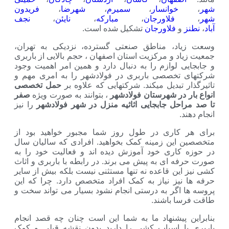
وانسار
،
سمیرم
،
شهرضا
،
فریدون
فلاورجان
،
مبارکه
،
نایئن
،
نجف
لاورجان
تشکیل شده است.
 مناطق صنعتی گسترده، نزدیکی به تهران،
و مرکزیت استان اصفهان ، حجم بالایی از باربری
وازم را به دنبال دارد و همین امر اهمیت وجود
صصی باربری در فولادشهر را به امری مهم و
دیل میکند. شرکتهایی که علاوه بر
حمل تخصصی
ر شهرستان فولادشهر
، بتوانند به صورت ویژه
صفر
 جابجایی اثاثیه منزل در شهر فولادشهر
را نیز
ری در طول روز شما مجبور خواهید بود از
 زمینه کمک بخواهید. افرادی که سالیان سال
ری خود آموزش دیده اند و فعالیت خود را به
ی به پیش می برند. در رابطه با باربری و اثاث
 قاعده نه تنها مستثنی نیست بلکه بیش از سایر
 نیاز به کمک افراد متخصص دارد. چرا که این
ر به درستی انجام نشود بسیار می تواند سخت و
اشند.
شنهاد ما به شما این است چنان چه قصد انجام
اسباب کشی را دارید بدون نقشه قبلی و کمک