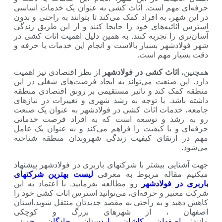
م است. اثاث کشی به عنوان یک خدمات اساسی
به افراد کمک می‌کند تا بتوانند به راحتی و بدون
ه‌های خود را جابجا کنند و از این طریق زندگی
 تجربه کنند. به همین دلیل اهمیت اثاث کشی در
ر بسیار بالاست و انجام این خدمات با حرفه و
مهم است.
ث کشی در فولادشهر
از نظر اقتصادی نیز اهمیت
نعت می‌تواند به ایجاد فرصت‌های شغلی در این
ند و تاثیر مستقیمی بر رونق اقتصادی منطقه
 با توجه به رشد شهری و تغییرات در نیاز‌های
ات اثاث کشی در فولادشهر به عنوان یک صنعت
 و توسعه است که به افراد فرصت خدماتی
ا کیفیت را فراهم می‌کند و به عنوان یک عامل
قای کیفیت زندگی شهروندان منطقه شناخته
بیشتر با شرکتهای باربری در فولادشهر پیشنهاد
له مربوط به معرفی
لیست بهترین شرکتهای
ولادشهر
رو مطالعه بفرمایید. با اعتماد به این
و حرفه‌ای، می‌توانید استرس اثاث کشی خود را
 به راحتی به مقصد جدیدتان منتقل شوید.استان
، از شهرهای بزرگ و کوچکی
هان
،
کاشان
،
اردستان
،
چادگان
،
خمینی