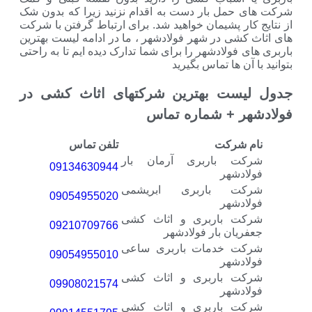
ل بار دست به اقدام نزنید زیرا که بدون شک
 پشیمان خواهید شد. برای ارتباط گرفتن با شرکت
ی در شهر فولادشهر ، ما در ادامه لیست بهترین
ولادشهر را برای شما تدارک دیده ایم تا به راحتی
 ها تماس بگیرید
ت بهترین شرکتهای اثاث کشی در
 + شماره تماس
رکت
تلفن تماس
 باربری آرمان بار
09134630944
شهر
 باربری ابریشمی
09054955020
شهر
 باربری و اثاث کشی
09210709766
ان بار فولادشهر
 خدمات باربری ساعی
09054955010
شهر
 باربری و اثاث کشی
09908021574
شهر
 باربری و اثاث کشی