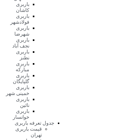
باربری
کاشان
باربری
فولادشهر
باربری
شهرضا
باربری
نجف آباد
باربری
نطنز
باربری
مبارکه
باربری
گلپایگان
باربری
خمینی شهر
باربری
نائین
باربری
خوانسار
جدول تعرفه باربری
قیمت باربری
تهران