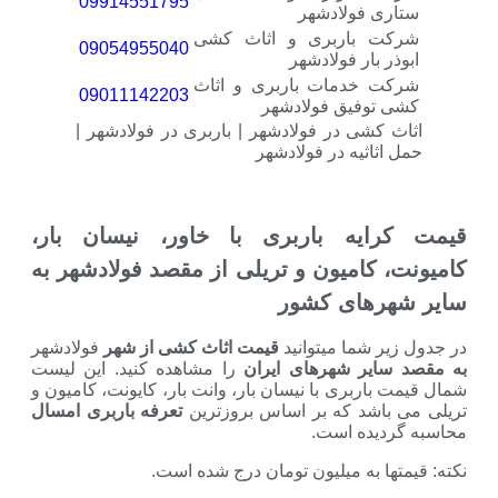
09914551795
 فولادشهر
 باربری و اثاث کشی
09054955040
بار فولادشهر
خدمات باربری و اثاث
09011142203
وفیق فولادشهر
شی در فولادشهر | باربری در فولادشهر |
اثیه در فولادشهر
یه باربری با خاور، نیسان بار،
کامیون و تریلی از مقصد فولادشهر به
های کشور
شما میتوانید
قیمت اثاث کشی از شهر
فولادشهر
یر شهرهای ایران
را مشاهده کنید. این لیست
ربری با نیسان بار، وانت بار، کایونت، کامیون و
شد که بر اساس بروزترین
تعرفه باربری امسال
ده است.
 به میلیون تومان درج شده است.