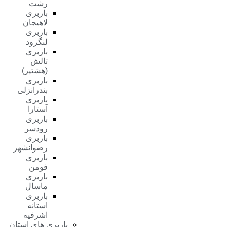
رشت
باربری
لاهیجان
باربری
لنگرود
باربری
تالش
(هشتپر)
باربری
بندرانزلی
باربری
آستارا
باربری
رودسر
باربری
رضوانشهر
باربری
فومن
باربری
ماسال
باربری
استانه
اشرفیه
باربری های استان