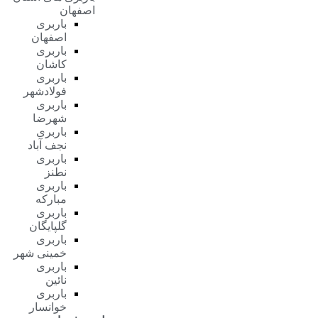
اصفهان
باربری
اصفهان
باربری
کاشان
باربری
فولادشهر
باربری
شهرضا
باربری
نجف آباد
باربری
نطنز
باربری
مبارکه
باربری
گلپایگان
باربری
خمینی شهر
باربری
نائین
باربری
خوانسار