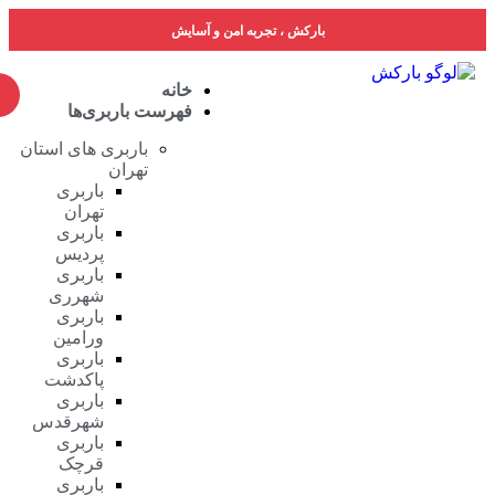
بارکش ، تجربه امن و آسایش
خانه
فهرست باربری‌ها
باربری های استان
تهران
باربری
تهران
باربری
پردیس
باربری
شهرری
باربری
ورامین
باربری
پاکدشت
باربری
شهرقدس
باربری
قرچک
باربری