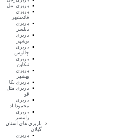
باربری آمل
باربری
قائمشهر
باربری
بابلسر
باربری
نوشهر
باربری
چالوس
باربری
تنکابن
باربری
بهشهر
باربری نکا
باربری متل
قو
باربری
محمودآباد
باربری
رامسر
باربری های استان
گیلان
باربری