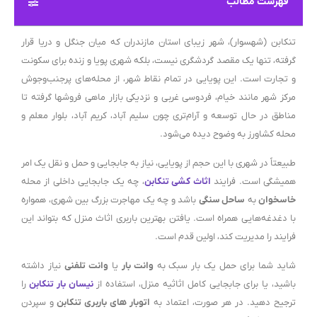
فهرست مطالب
تنکابن (شهسوار)، شهر زیبای استان مازندران که میان جنگل و دریا قرار
گرفته، تنها یک مقصد گردشگری نیست، بلکه شهری پویا و زنده برای سکونت
و تجارت است. این پویایی در تمام نقاط شهر، از محله‌های پرجنب‌وجوش
مرکز شهر مانند خیام، فردوسی غربی و نزدیکی بازار ماهی فروشها گرفته تا
مناطق در حال توسعه و آرام‌تری چون سلیم آباد، کریم آباد، بلوار معلم و
محله کشاورز به وضوح دیده می‌شود.
طبیعتاً در شهری با این حجم از پویایی، نیاز به جابجایی و حمل و نقل یک امر
همیشگی است. فرایند
اثاث کشی تنکابن
، چه یک جابجایی داخلی از محله
خاسخوان
به
ساحل سنگی
باشد و چه یک مهاجرت بزرگ بین شهری، همواره
با دغدغه‌هایی همراه است. یافتن بهترین باربری اثاث منزل که بتواند این
فرایند را مدیریت کند، اولین قدم است.
شاید شما برای حمل یک بار سبک به
وانت بار
یا
وانت تلفنی
نیاز داشته
باشید، یا برای جابجایی کامل اثاثیه منزل، استفاده از
نیسان بار تنکابن
را
ترجیح دهید. در هر صورت، اعتماد به
اتوبار های باربری تنکابن
و سپردن