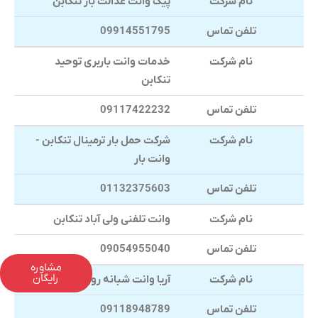
نام شرکت
پیک وانت عدالت بار تنکابن
تلفن تماس
09914551795
نام شرکت
خدمات وانت باربری توحید
تنکابن
تلفن تماس
09117422232
نام شرکت
شرکت حمل بار ترمینال تنکابن -
وانت بار
تلفن تماس
01132375603
نام شرکت
وانت تلفنی ولی آباد تنکابن
تلفن تماس
09054955040
مشاوره
رایگان
نام شرکت
آریا وانت شبانه روزی تنکابن بار
تلفن تماس
09118948789