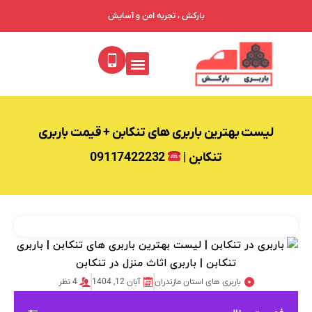
بارکش ، تجربه امن و آسایش
لیست بهترین باربری های تنکابن + قیمت باربری
تنکابن |
09117422232
باربری های استان مازندران
آبان 12, 1404
4 نظر