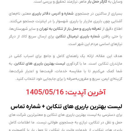
وسایل به
کارگر حمل بار
ماهر، نیازمند تحقیق و بررسی است.
بسیاری از ساکنین در جستجوی
شماره و آدرس
دفاتر باربری
معتبر، نام‌های
آشنایی چون باربری مازیار یا باربری شهسوار را در اینترنت جستجو می‌کنند.
اطلاع دقیق از
تعرفه باربری و حمل بار از تنکابن به تهران
و سایر شهرستان‌ها،
یا حتی یافتن
شماره باربری ترمینال تنکابن
برای ارسال سریع کالا، از دیگر
نیازهای اساسی مردم این شهر است.
هدف این مقاله، ارائه یک راهنمای کامل و جامع برای اسباب کشی در
مازندران تنکابن است. ما با گردآوری
لیست بهترین باربری های تنکابن
، به
شما کمک می‌کنیم تا با مقایسه خدمات، قیمت‌ها و اعتبار شرکت‌ها،
گزینه‌ای ایمن، سریع و مقرون‌به‌صرفه را برای جابجایی خود انتخاب کنید.
آخرین آپدیت: 1405/05/16
لیست بهترین باربری های تنکابن + شماره تماس
برای دسترسی به لیست بهترین باربری های تنکابن و معتبرترین شرکت های
حمل و نقل در تنکابن، نیازی به جستجوی طولانی نیست. ما اطلاعات کامل
باربری های تنکابن، از خدمات وانت بار تنکابن تا حمل بار با کامیونت و