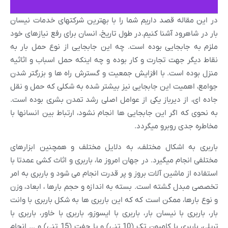
در این مقاله قصد داریم شما را با بهترین شرکتهای خدمات نیسان
بار در شاهرود آشنا کنیم.در طول تاریخ، انسان برای رفع نیازهای خود
ملزم به جابجایی بوده است. چه این جابجایی از نوع حمل بار به
نقاط دیگر جهت تجارت و کار بوده و چه اینکه حمل اسباب و اثاثیه
منزل بوده است. با افزایش جمعیت و گسترش راه ها و بزرگتر شدن
جوامع، اهمیت این جابجایی نیز بیشتر شده به شکلی که حمل و نقل
جاده ای، از دیرباز یکی از عوامل اصلی رشد تمدن بشری بوده است.
به نحوی که اگر این جابجایی ها انجام نشود، ارتباط بین انسانها با
مخاطره جدی روبرو میگردد.
باربری به اشکال مختلف، به دلایل مختلف و همچنین ابزارهای
مختلفی انجام میگیرد. در جهان امروز ما، باربری و اثاث کشی عمدتا با
استفاده از ماشین آلات بروز و پر قدرت انجام می شود و باربری به امر
تخصصی مبدل گشته است. بسته به اندازه و حجم بارها ، ابعاد، وزن
و نوع بارها، ممکن است که که این باربری ها به شکل باربری با وانت
بار، باربری با نیسان بار، باربری با ایسوزو، باربری با خاور، باربری با
تریلی، باربری با کامیون تک (10 تنی) و یا جفت (15 تنی) و … انجام