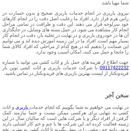
شما مهیا باشد.
نیروی باربری در انجام خدمات باربری صحیح و بدون خسارت در
راس هرم قرار دارد. افراد ما رعایت اصل دقت را در انجام کارهای
خود سرلوحه قرار می دهند. این دقت و ظرافت در تمامی مراحل
انجام کار مشاهده می شود. در حمل بسته های وسایل، در جایگذاری
آن ها در خودروی باربری و در نهایت در تخلیه بار، دقت در انجام کار
بسیار مهم است. افراد ما در این زمینه آموزش دیده اند و می توانیم
این ضمانت را بدهیم که در هیچ کدام از مراحلی که افراد کالای شما
را جابجا و حمل می کنند، امکان آسیب وجود ندارد.
جهت اطلاع از هزینه های حمل بار و اثاث کشی می توانید با شماره
09117422232
با شرکت خدمات باربری و اثاث کشی نوین بار
فریدونکنار از لیست بهترین باربری های فریدونکنار در تماس باشید.
سخن آخر
در نهایت می خواهیم به شما بگوییم که انجام خدمات
باربری
و اثاث
کشی به تنهایی برای هرکسی ممکن نیست و حتما نیازمند کمک
گرفتن از افراد دیگر و یا شرکت هایی است که سالیان سال در این
زمینه فعالیت کرده اند. این شرکت ها با چم و خم کار آشنایی دارند
و می دانند چه روشی را در پیش بگیرند تا اثاث کشی به بهترین نحو