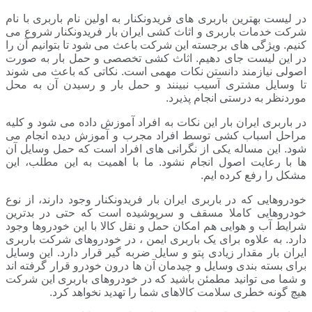
در لیست بهترین باربری های فریدونکنار به اولین نام باربری با نام
شرکت خدمات باربری و اثاث کشی ایران بار فریدونکنار شروع می
کنیم. ویژگی های برجسته این شرکت باعث می شود تا بتوانیم آن را
در این لیست جای دهیم. اثاث کشی تخصصی و حمل بار به صورت
اصولی نیازمند دانستن نکات مهمی است. نکاتی که باعث می شوند
تا وسایل مشتری آسیب نبینند و حمل بار و رسیدن آن به محل
موردنظر به درستی انجام پذیرد.
در باربری ایران بار این نکات به افراد آموزش داده می شود و کلیه
مراحل اسباب کشی توسط افراد مجرب و آموزش دیده انجام می
شود. این مساله یکی از نگرانی های افراد است که حمل وسایل آن
ها با رعایت اصول انجام نشود. ما با اهمیت به این مطلب، این
مشکل را رفع کرده ایم.
خودروهایی که در باربری ایران بار فریدونکنار وجود دارند، از نوع
خودروهایی کاملا مسقف و سرپوشیده است که حتی در بدترین
شرایط آب و هوایی هم امکان حمل و نقل کالا با این خودروها وجود
دارد. به علاوه برای یک باربری ایمن ، در خودروهای شرکت باربری
ایران بار مقدار زیادی پتو و سایل ضربه گیر قرار دارد. این وسایل
برای بسته بندی وسایل و چیدمان آن ها درون خودرو قرار گرفته اند
و شما می توانید مطمئن باشید که در خودروهای باربری این شرکت
هیچ گونه خطری سلامت کالاهای شما را تهدید نخواهد کرد.