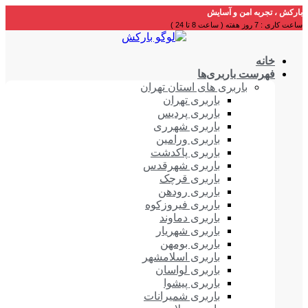
بارکش ، تجربه امن و آسایش
ساعت کاری : 7 روز هفته ( ساعت 8 تا 24 )
خانه
فهرست باربری‌ها
باربری های استان تهران
باربری تهران
باربری پردیس
باربری شهرری
باربری ورامین
باربری پاکدشت
باربری شهرقدس
باربری قرچک
باربری رودهن
باربری فیروزکوه
باربری دماوند
باربری شهریار
باربری بومهن
باربری اسلامشهر
باربری لواسان
باربری پیشوا
باربری شمیرانات